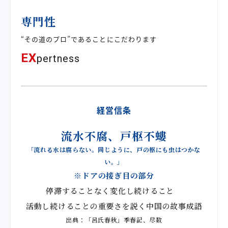
専門性
“その道のプロ”であることにこだわります
EX
pertness
経営信条
流水不腐、戸枢不螻
「流れる水は腐らない。同じように、戸の枢にも虫はつかな
い。」
※ドアの接ぎ目の部分
停滞することなく変化し続けること
活動し続けることの重要さを説く
中国の故事成語
出典：「呂氏春秋」季春記、尽数