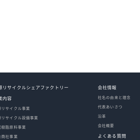
源リサイクルシェアファクトリー
会社情報
社名の由来と理念
業内容
代表あいさつ
源リサイクル事業
沿革
源リサイクル設備事業
会社概要
成樹脂原料事業
よくある質問
合商社事業