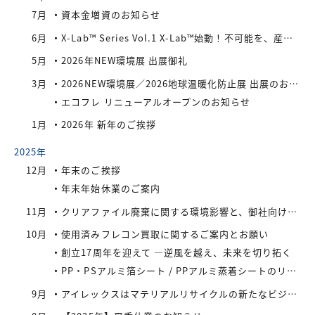
7月
資本金増資のお知らせ
6月
X-Lab™ Series Vol.1 X-Lab™始動！不可能を、産業へ。
5月
2026年NEW環境展 出展御礼
3月
2026NEW環境展／2026地球温暖化防止展 出展のお知らせ
エコフレ リニューアルオープンのお知らせ
1月
2026年 新年のご挨拶
2025年
12月
年末のご挨拶
年末年始休業のご案内
11月
クリアファイル廃棄に関する環境影響と、御社向けの最適なリサイクル・買取対策
10月
使用済みフレコン買取に関するご案内とお願い
創立17周年を迎えて —逆風を越え、未来を切り拓く
PP・PSアルミ箔シート / PPアルミ蒸着シートのリサイクル先をお探しの業者様へ
9月
アイレックスはマテリアルリサイクルの新たなビジネスに着手