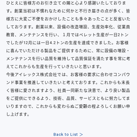
ひとえに皆様方のお引き立ての賜と心より感謝いたしておりま
す。創業当初は不慣れなために何かと不行き届きの点が多く、皆
様方に大変ご不便をおかけしたことも多々あったことと反省いた
しております。創業以来、設備の改造増設、生産効率化、従業員
教育、メンテナンスを行い、１月ではペレット生産が一日2トン
でしたが12月には一日4.2トンの生産を達成できました。お客様
に喜んでいただける製品をご提供するために、常に設備の増設・
メンテナンスを行い品質を維持して品質保証を満たす事を常に考
えてこれからも生産を行っていきたいと思います。
今後アイレックス株式会社では、お客様の要求に合わせコンパウ
ンド事業を推進していきたいと考えております。これからも末長
く皆様に愛されますよう、社員一同新たな決意で、より良い製品
をご提供にできるよう、技術、品質、サービスともに努力してま
いりますので、これからも変わらぬご愛顧の程よろしくお願い申
し上げます。
Back to List ＞