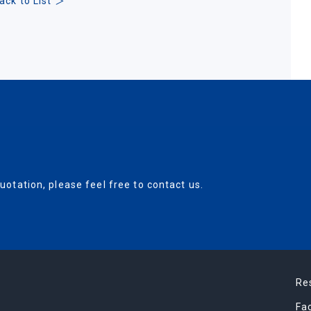
ack to List ＞
uotation, please feel free to contact us.
Re
Fa