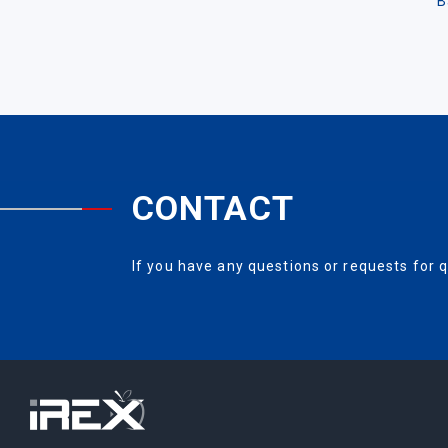
B
CONTACT
If you have any questions or requests for q