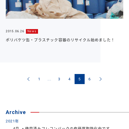
2015.06.26
News
ポリバケツ缶・プラスチック容器のリサイクル始めました！
1
...
3
4
5
6
Archive
2021年
4月
使用済みフレコンバックの有価買取強化中です。