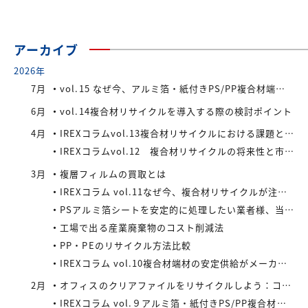
アーカイブ
2026年
7月
vol.15 なぜ今、アルミ箔・紙付きPS/PP複合材端材が注目されているのか
6月
vol.14複合材リサイクルを導入する際の検討ポイント
4月
IREXコラムvol.13複合材リサイクルにおける課題と今後の展望
IREXコラムvol.12 複合材リサイクルの将来性と市場拡大の可能性
3月
複層フィルムの買取とは
IREXコラム vol.11なぜ今、複合材リサイクルが注目されているのか
PSアルミ箔シートを安定的に処理したい業者様、当社が買い取ります！
工場で出る産業廃棄物のコスト削減法
PP・PEのリサイクル方法比較
IREXコラム vol.10複合材端材の安定供給がメーカーにもたらすメリット
2月
オフィスのクリアファイルをリサイクルしよう：コストと環境負荷を同時に減らす方法
IREXコラム vol.９アルミ箔・紙付きPS/PP複合材端材の回収スキームと全国対応体制