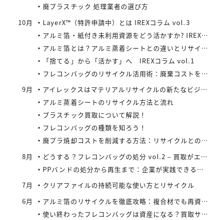
廃プラスチック 処理業者の選び方
10月
LayerX™（特許申請中）とは IREXコラム vol.3
アルミ箔・紙付き未利用資源をどう活かすか? IREXコラム vol.2
アルミ箔とは？アルミ蒸着シートとの違いとリサイクルの取り組み
「捨てる」から「活かす」へ IREXコラム vol.1
フレコンバッグのリサイクル活用術：廃棄コストを減らす具体策とは
9月
アイレックスはマテリアルリサイクルの新たなビジネスに着手
アルミ蒸着シートのリサイクル方法と流れ
プラスチック買取について解説！
フレコンバッグの種類を知ろう！
廃プラ焼却コストを削減する方法：リサイクルとの比較で見えてくる最適解
8月
どうする？フレコンバッグの処分 vol.2 – 買取がエコにつながる
PPバンドの処分から再生まで：企業が実践できるコスト効率の高い手法
7月
クリアファイルの持続可能な使い方とリサイクル
6月
アルミ箔のリサイクルを徹底攻略：複合材でも再資源化できる最新手法とアイレックス株式会社の取り組み
使い終わったフレコンバッグは資産になる？買取サービスを活用したリサイクル戦略