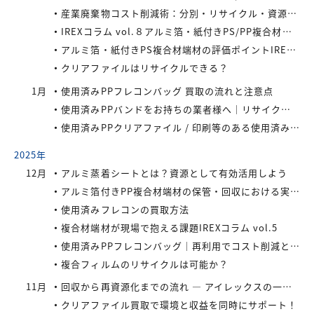
産業廃棄物コスト削減術：分別・リサイクル・資源化の徹底活用
IREXコラム vol.８アルミ箔・紙付きPS/PP複合材端材をより高く評価するために現場でできること
アルミ箔・紙付きPS複合材端材の評価ポイントIREXコラム vol.7
クリアファイルはリサイクルできる？
1月
使用済みPPフレコンバッグ 買取の流れと注意点
使用済みPPバンドをお持ちの業者様へ｜リサイクル・買取対応中
使用済みPPクリアファイル / 印刷等のある使用済みPPクリアファイルの再資源化とリサイクル方法
2025年
12月
アルミ蒸着シートとは？資源として有効活用しよう
アルミ箔付きPP複合材端材の保管・回収における実務上のポイントIREXコラム vol.6
使用済みフレコンの買取方法
複合材端材が現場で抱える課題IREXコラム vol.5
使用済みPPフレコンバッグ｜再利用でコスト削減と環境負荷軽減を実現
複合フィルムのリサイクルは可能か？
11月
回収から再資源化までの流れ ― アイレックスの一貫処理体制 IREXコラム vol.4
クリアファイル買取で環境と収益を同時にサポート！