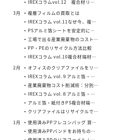
IREXコラムvol.12 複合材リサイクルの将来性と市場拡大の可能性
3月
複層フィルムの買取とは
IREXコラム vol.11なぜ今、複合材リサイクルが注目されているのか
PSアルミ箔シートを安定的に処理したい業者様、当社が買い取ります！
工場で出る産業廃棄物のコスト削減法
PP・PEのリサイクル方法比較
IREXコラム vol.10複合材端材の安定供給がメーカーにもたらすメリット
2月
オフィスのクリアファイルをリサイクルしよう：コストと環境負荷を同時に減らす方法
IREXコラム vol.９アルミ箔・紙付きPS/PP複合材端材の回収スキームと全国対応体制
産業廃棄物コスト削減術：分別・リサイクル・資源化の徹底活用
IREXコラム vol.８アルミ箔・紙付きPS/PP複合材端材をより高く評価するために現場でできること
アルミ箔・紙付きPS複合材端材の評価ポイントIREXコラム vol.7
クリアファイルはリサイクルできる？
1月
使用済みPPフレコンバッグ 買取の流れと注意点
使用済みPPバンドをお持ちの業者様へ｜リサイクル・買取対応中
使用済みPPクリアファイル / 印刷等のある使用済みPPクリアファイルの再資源化とリサイクル方法