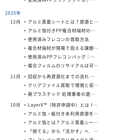
2025年
12月
アルミ蒸着シートとは？資源として有効活用しよう
アルミ箔付きPP複合材端材の保管・回収における実務上のポイントIREXコラム vol.6
使用済みフレコンの買取方法
複合材端材が現場で抱える課題IREXコラム vol.5
使用済みPPフレコンバッグ｜再利用でコスト削減と環境負荷軽減を実現
複合フィルムのリサイクルは可能か？
11月
回収から再資源化までの流れ ― アイレックスの一貫処理体制 IREXコラム vol.4
クリアファイル買取で環境と収益を同時にサポート！
廃プラスチック 処理業者の選び方
10月
LayerX™（特許申請中）とは IREXコラム vol.3
アルミ箔・紙付き未利用資源をどう活かすか? IREXコラム vol.2
アルミ箔とは？アルミ蒸着シートとの違いとリサイクルの取り組み
「捨てる」から「活かす」へ IREXコラム vol.1
フレコンバッグのリサイクル活用術：廃棄コストを減らす具体策とは