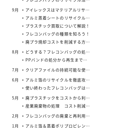
9月
アイレックスはマテリアルリサイクルの新たなビジネスに着手
アルミ蒸着シートのリサイクル方法と流れ
プラスチック買取について解説！
フレコンバッグの種類を知ろう！
廃プラ焼却コストを削減する方法：リサイクルとの比較で見えてくる最適解
8月
どうする？フレコンバッグの処分 vol.2 – 買取がエコにつながる
PPバンドの処分から再生まで：企業が実践できるコスト効率の高い手法
7月
クリアファイルの持続可能な使い方とリサイクル
6月
アルミ箔のリサイクルを徹底攻略：複合材でも再資源化できる最新手法とアイレックス株式会社の取り組み
使い終わったフレコンバッグは資産になる？買取サービスを活用したリサイクル戦略
5月
廃プラスチックをコストから利益へ：買取価格の仕組みと高値で売るコツ
産業廃棄物の処理 コスト削減と法令順守のポイント
2月
フレコンバッグの廃棄と再利用に関する法規制
1月
アルミ箔＆蒸着ポリプロピレンシート 高価買取実施中