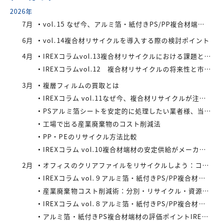
2026年
7月
vol.15 なぜ今、アルミ箔・紙付きPS/PP複合材端材が注目されているのか
6月
vol.14複合材リサイクルを導入する際の検討ポイント
4月
IREXコラムvol.13複合材リサイクルにおける課題と今後の展望
IREXコラムvol.12 複合材リサイクルの将来性と市場拡大の可能性
3月
複層フィルムの買取とは
IREXコラム vol.11なぜ今、複合材リサイクルが注目されているのか
PSアルミ箔シートを安定的に処理したい業者様、当社が買い取ります！
工場で出る産業廃棄物のコスト削減法
PP・PEのリサイクル方法比較
IREXコラム vol.10複合材端材の安定供給がメーカーにもたらすメリット
2月
オフィスのクリアファイルをリサイクルしよう：コストと環境負荷を同時に減らす方法
IREXコラム vol.９アルミ箔・紙付きPS/PP複合材端材の回収スキームと全国対応体制
産業廃棄物コスト削減術：分別・リサイクル・資源化の徹底活用
IREXコラム vol.８アルミ箔・紙付きPS/PP複合材端材をより高く評価するために現場でできること
アルミ箔・紙付きPS複合材端材の評価ポイントIREXコラム vol.7