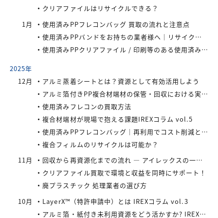
クリアファイルはリサイクルできる？
1月
使用済みPPフレコンバッグ 買取の流れと注意点
使用済みPPバンドをお持ちの業者様へ｜リサイクル・買取対応中
使用済みPPクリアファイル / 印刷等のある使用済みPPクリアファイルの再資源化とリサイクル方法
2025年
12月
アルミ蒸着シートとは？資源として有効活用しよう
アルミ箔付きPP複合材端材の保管・回収における実務上のポイントIREXコラム vol.6
使用済みフレコンの買取方法
複合材端材が現場で抱える課題IREXコラム vol.5
使用済みPPフレコンバッグ｜再利用でコスト削減と環境負荷軽減を実現
複合フィルムのリサイクルは可能か？
11月
回収から再資源化までの流れ ― アイレックスの一貫処理体制 IREXコラム vol.4
クリアファイル買取で環境と収益を同時にサポート！
廃プラスチック 処理業者の選び方
10月
LayerX™（特許申請中）とは IREXコラム vol.3
アルミ箔・紙付き未利用資源をどう活かすか? IREXコラム vol.2