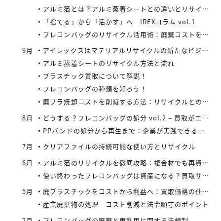
アルミ箔とは？アルミ蒸着シートとの違いとリサイクルの取り組み
「捨てる」から「活かす」へ IREXコラム vol.1
フレコンバッグのリサイクル活用術：廃棄コストを減らす具体策とは
9月
アイレックスはマテリアルリサイクルの新たなビジネスに着手
アルミ蒸着シートのリサイクル方法と流れ
プラスチック買取について解説！
フレコンバッグの種類を知ろう！
廃プラ焼却コストを削減する方法：リサイクルとの比較で見えてくる最適解
8月
どうする？フレコンバッグの処分 vol.2 – 買取がエコにつながる
PPバンドの処分から再生まで：企業が実践できるコスト効率の高い手法
7月
クリアファイルの持続可能な使い方とリサイクル
6月
アルミ箔のリサイクルを徹底攻略：複合材でも再資源化できる最新手法とアイレックス株式会社の取り組み
使い終わったフレコンバッグは資産になる？買取サービスを活用したリサイクル戦略
5月
廃プラスチックをコストから利益へ：買取価格の仕組みと高値で売るコツ
産業廃棄物の処理 コスト削減と法令順守のポイント
2月
フレコンバッグの廃棄と再利用に関する法規制