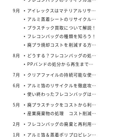
9月
アイレックスはマテリアルリサイクルの新たなビジネスに着手
アルミ蒸着シートのリサイクル方法と流れ
プラスチック買取について解説！
フレコンバッグの種類を知ろう！
廃プラ焼却コストを削減する方法：リサイクルとの比較で見えてくる最適解
8月
どうする？フレコンバッグの処分 vol.2 – 買取がエコにつながる
PPバンドの処分から再生まで：企業が実践できるコスト効率の高い手法
7月
クリアファイルの持続可能な使い方とリサイクル
6月
アルミ箔のリサイクルを徹底攻略：複合材でも再資源化できる最新手法とアイレックス株式会社の取り組み
使い終わったフレコンバッグは資産になる？買取サービスを活用したリサイクル戦略
5月
廃プラスチックをコストから利益へ：買取価格の仕組みと高値で売るコツ
産業廃棄物の処理 コスト削減と法令順守のポイント
2月
フレコンバッグの廃棄と再利用に関する法規制
1月
アルミ箔＆蒸着ポリプロピレンシート 高価買取実施中