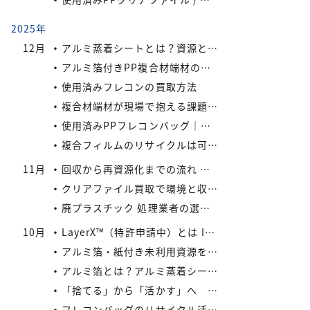
2025年
12月
アルミ蒸着シートとは？資源として有効活用しよう
アルミ箔付きPP複合材端材の保管・回収における実務上のポイントIREXコラム vol.6
使用済みフレコンの買取方法
複合材端材が現場で抱える課題IREXコラム vol.5
使用済みPPフレコンバッグ｜再利用でコスト削減と環境負荷軽減を実現
複合フィルムのリサイクルは可能か？
11月
回収から再資源化までの流れ ― アイレックスの一貫処理体制 IREXコラム vol.4
クリアファイル買取で環境と収益を同時にサポート！
廃プラスチック 処理業者の選び方
10月
LayerX™（特許申請中）とは IREXコラム vol.3
アルミ箔・紙付き未利用資源をどう活かすか? IREXコラム vol.2
アルミ箔とは？アルミ蒸着シートとの違いとリサイクルの取り組み
「捨てる」から「活かす」へ IREXコラム vol.1
フレコンバッグのリサイクル活用術：廃棄コストを減らす具体策とは