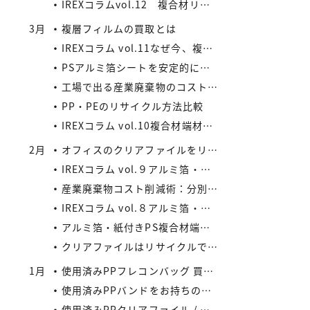
IREXコラムvol.12 複合材リサイクルの将来性と市場拡大の可能性
3月
複層フィルムの買取とは
IREXコラム vol.11なぜ今、複合材リサイクルが注目されているのか
PSアルミ箔シートを安定的に処理したい業者様、当社が買い取ります！
工場で出る産業廃棄物のコスト削減法
PP・PEのリサイクル方法比較
IREXコラム vol.10複合材端材の安定供給がメーカーにもたらすメリット
2月
オフィスのクリアファイルをリサイクルしよう：コストと環境負荷を同時に減らす方法
IREXコラム vol.９アルミ箔・紙付きPS/PP複合材端材の回収スキームと全国対応体制
産業廃棄物コスト削減術：分別・リサイクル・資源化の徹底活用
IREXコラム vol.８アルミ箔・紙付きPS/PP複合材端材をより高く評価するために現場でできること
アルミ箔・紙付きPS複合材端材の評価ポイントIREXコラム vol.7
クリアファイルはリサイクルできる？
1月
使用済みPPフレコンバッグ 買取の流れと注意点
使用済みPPバンドをお持ちの業者様へ｜リサイクル・買取対応中
使用済みPPクリアファイル / 印刷等のある使用済みPPクリアファイルの再資源化とリサイクル方法