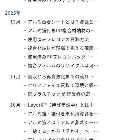
2025年
12月
アルミ蒸着シートとは？資源として有効活用しよう
アルミ箔付きPP複合材端材の保管・回収における実務上のポイントIREXコラム vol.6
使用済みフレコンの買取方法
複合材端材が現場で抱える課題IREXコラム vol.5
使用済みPPフレコンバッグ｜再利用でコスト削減と環境負荷軽減を実現
複合フィルムのリサイクルは可能か？
11月
回収から再資源化までの流れ ― アイレックスの一貫処理体制 IREXコラム vol.4
クリアファイル買取で環境と収益を同時にサポート！
廃プラスチック 処理業者の選び方
10月
LayerX™（特許申請中）とは IREXコラム vol.3
アルミ箔・紙付き未利用資源をどう活かすか? IREXコラム vol.2
アルミ箔とは？アルミ蒸着シートとの違いとリサイクルの取り組み
「捨てる」から「活かす」へ IREXコラム vol.1
フレコンバッグのリサイクル活用術：廃棄コストを減らす具体策とは