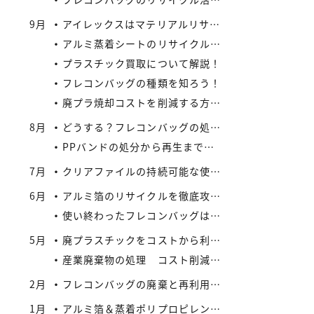
9月
アイレックスはマテリアルリサイクルの新たなビジネスに着手
アルミ蒸着シートのリサイクル方法と流れ
プラスチック買取について解説！
フレコンバッグの種類を知ろう！
廃プラ焼却コストを削減する方法：リサイクルとの比較で見えてくる最適解
8月
どうする？フレコンバッグの処分 vol.2 – 買取がエコにつながる
PPバンドの処分から再生まで：企業が実践できるコスト効率の高い手法
7月
クリアファイルの持続可能な使い方とリサイクル
6月
アルミ箔のリサイクルを徹底攻略：複合材でも再資源化できる最新手法とアイレックス株式会社の取り組み
使い終わったフレコンバッグは資産になる？買取サービスを活用したリサイクル戦略
5月
廃プラスチックをコストから利益へ：買取価格の仕組みと高値で売るコツ
産業廃棄物の処理 コスト削減と法令順守のポイント
2月
フレコンバッグの廃棄と再利用に関する法規制
1月
アルミ箔＆蒸着ポリプロピレンシート 高価買取実施中