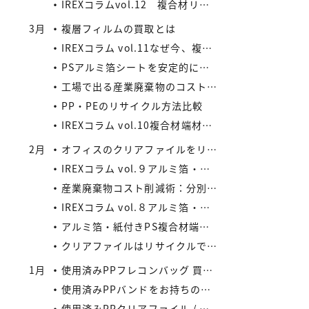
IREXコラムvol.12 複合材リサイクルの将来性と市場拡大の可能性
3月
複層フィルムの買取とは
IREXコラム vol.11なぜ今、複合材リサイクルが注目されているのか
PSアルミ箔シートを安定的に処理したい業者様、当社が買い取ります！
工場で出る産業廃棄物のコスト削減法
PP・PEのリサイクル方法比較
IREXコラム vol.10複合材端材の安定供給がメーカーにもたらすメリット
2月
オフィスのクリアファイルをリサイクルしよう：コストと環境負荷を同時に減らす方法
IREXコラム vol.９アルミ箔・紙付きPS/PP複合材端材の回収スキームと全国対応体制
産業廃棄物コスト削減術：分別・リサイクル・資源化の徹底活用
IREXコラム vol.８アルミ箔・紙付きPS/PP複合材端材をより高く評価するために現場でできること
アルミ箔・紙付きPS複合材端材の評価ポイントIREXコラム vol.7
クリアファイルはリサイクルできる？
1月
使用済みPPフレコンバッグ 買取の流れと注意点
使用済みPPバンドをお持ちの業者様へ｜リサイクル・買取対応中
使用済みPPクリアファイル / 印刷等のある使用済みPPクリアファイルの再資源化とリサイクル方法