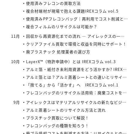
使用済みフレコンの買取方法
複合材端材が現場で抱える課題IREXコラム vol.5
使用済みPPフレコンバッグ｜再利用でコスト削減と環境負荷軽減を実現
複合フィルムのリサイクルは可能か？
11月
回収から再資源化までの流れ ― アイレックスの一貫処理体制 IREXコラム vol.4
クリアファイル買取で環境と収益を同時にサポート！
廃プラスチック 処理業者の選び方
10月
LayerX™（特許申請中）とは IREXコラム vol.3
アルミ箔・紙付き未利用資源をどう活かすか? IREXコラム vol.2
アルミ箔とは？アルミ蒸着シートとの違いとリサイクルの取り組み
「捨てる」から「活かす」へ IREXコラム vol.1
フレコンバッグのリサイクル活用術：廃棄コストを減らす具体策とは
9月
アイレックスはマテリアルリサイクルの新たなビジネスに着手
アルミ蒸着シートのリサイクル方法と流れ
プラスチック買取について解説！
フレコンバッグの種類を知ろう！
廃プラ焼却コストを削減する方法：リサイクルとの比較で見えてくる最適解