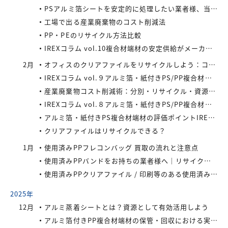
PSアルミ箔シートを安定的に処理したい業者様、当社が買い取ります！
工場で出る産業廃棄物のコスト削減法
PP・PEのリサイクル方法比較
IREXコラム vol.10複合材端材の安定供給がメーカーにもたらすメリット
2月
オフィスのクリアファイルをリサイクルしよう：コストと環境負荷を同時に減らす方法
IREXコラム vol.９アルミ箔・紙付きPS/PP複合材端材の回収スキームと全国対応体制
産業廃棄物コスト削減術：分別・リサイクル・資源化の徹底活用
IREXコラム vol.８アルミ箔・紙付きPS/PP複合材端材をより高く評価するために現場でできること
アルミ箔・紙付きPS複合材端材の評価ポイントIREXコラム vol.7
クリアファイルはリサイクルできる？
1月
使用済みPPフレコンバッグ 買取の流れと注意点
使用済みPPバンドをお持ちの業者様へ｜リサイクル・買取対応中
使用済みPPクリアファイル / 印刷等のある使用済みPPクリアファイルの再資源化とリサイクル方法
2025年
12月
アルミ蒸着シートとは？資源として有効活用しよう
アルミ箔付きPP複合材端材の保管・回収における実務上のポイントIREXコラム vol.6