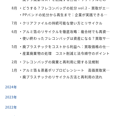
8月
どうする？フレコンバッグの処分 vol.2 – 買取がエコにつながる
PPバンドの処分から再生まで：企業が実践できるコスト効率の高い手法
7月
クリアファイルの持続可能な使い方とリサイクル
6月
アルミ箔のリサイクルを徹底攻略：複合材でも再資源化できる最新手法とアイレックス株式会社の取り組み
使い終わったフレコンバッグは資産になる？買取サービスを活用したリサイクル戦略
5月
廃プラスチックをコストから利益へ：買取価格の仕組みと高値で売るコツ
産業廃棄物の処理 コスト削減と法令順守のポイント
2月
フレコンバッグの廃棄と再利用に関する法規制
1月
アルミ箔＆蒸着ポリプロピレンシート 高価買取実施中
廃プラスチックのリサイクル方法と再利用の流れ
2024年
2023年
2022年