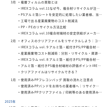
3月
複層フィルムの買取とは
IREXコラム vol.11なぜ今、複合材リサイクルが注目されているのか
PSアルミ箔シートを安定的に処理したい業者様、当社が買い取ります！
工場で出る産業廃棄物のコスト削減法
PP・PEのリサイクル方法比較
IREXコラム vol.10複合材端材の安定供給がメーカーにもたらすメリット
2月
オフィスのクリアファイルをリサイクルしよう：コストと環境負荷を同時に減らす方法
IREXコラム vol.９アルミ箔・紙付きPS/PP複合材端材の回収スキームと全国対応体制
産業廃棄物コスト削減術：分別・リサイクル・資源化の徹底活用
IREXコラム vol.８アルミ箔・紙付きPS/PP複合材端材をより高く評価するために現場でできること
アルミ箔・紙付きPS複合材端材の評価ポイントIREXコラム vol.7
クリアファイルはリサイクルできる？
1月
使用済みPPフレコンバッグ 買取の流れと注意点
使用済みPPバンドをお持ちの業者様へ｜リサイクル・買取対応中
使用済みPPクリアファイル / 印刷等のある使用済みPPクリアファイルの再資源化とリサイクル方法
2025年