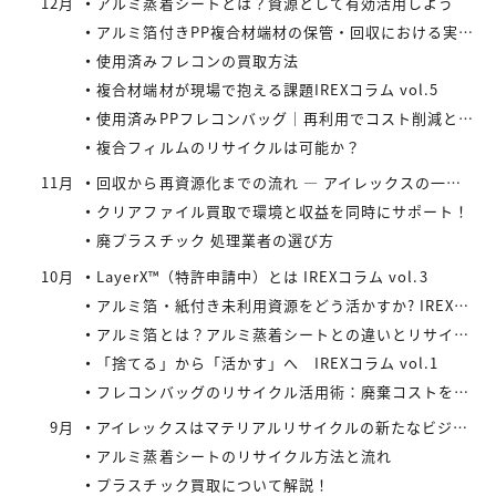
12月
アルミ蒸着シートとは？資源として有効活用しよう
アルミ箔付きPP複合材端材の保管・回収における実務上のポイントIREXコラム vol.6
使用済みフレコンの買取方法
複合材端材が現場で抱える課題IREXコラム vol.5
使用済みPPフレコンバッグ｜再利用でコスト削減と環境負荷軽減を実現
複合フィルムのリサイクルは可能か？
11月
回収から再資源化までの流れ ― アイレックスの一貫処理体制 IREXコラム vol.4
クリアファイル買取で環境と収益を同時にサポート！
廃プラスチック 処理業者の選び方
10月
LayerX™（特許申請中）とは IREXコラム vol.3
アルミ箔・紙付き未利用資源をどう活かすか? IREXコラム vol.2
アルミ箔とは？アルミ蒸着シートとの違いとリサイクルの取り組み
「捨てる」から「活かす」へ IREXコラム vol.1
フレコンバッグのリサイクル活用術：廃棄コストを減らす具体策とは
9月
アイレックスはマテリアルリサイクルの新たなビジネスに着手
アルミ蒸着シートのリサイクル方法と流れ
プラスチック買取について解説！