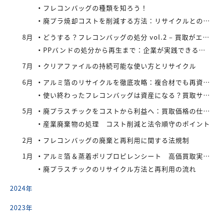
フレコンバッグの種類を知ろう！
廃プラ焼却コストを削減する方法：リサイクルとの比較で見えてくる最適解
8月
どうする？フレコンバッグの処分 vol.2 – 買取がエコにつながる
PPバンドの処分から再生まで：企業が実践できるコスト効率の高い手法
7月
クリアファイルの持続可能な使い方とリサイクル
6月
アルミ箔のリサイクルを徹底攻略：複合材でも再資源化できる最新手法とアイレックス株式会社の取り組み
使い終わったフレコンバッグは資産になる？買取サービスを活用したリサイクル戦略
5月
廃プラスチックをコストから利益へ：買取価格の仕組みと高値で売るコツ
産業廃棄物の処理 コスト削減と法令順守のポイント
2月
フレコンバッグの廃棄と再利用に関する法規制
1月
アルミ箔＆蒸着ポリプロピレンシート 高価買取実施中
廃プラスチックのリサイクル方法と再利用の流れ
2024年
2023年