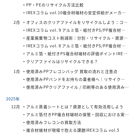
PP・PEのリサイクル方法比較
IREXコラム vol.10複合材端材の安定供給がメーカーにもたらすメリット
2月
オフィスのクリアファイルをリサイクルしよう：コストと環境負荷を同時に減らす方法
IREXコラム vol.９アルミ箔・紙付きPS/PP複合材端材の回収スキームと全国対応体制
産業廃棄物コスト削減術：分別・リサイクル・資源化の徹底活用
IREXコラム vol.８アルミ箔・紙付きPS/PP複合材端材をより高く評価するために現場でできること
アルミ箔・紙付きPS複合材端材の評価ポイントIREXコラム vol.7
クリアファイルはリサイクルできる？
1月
使用済みPPフレコンバッグ 買取の流れと注意点
使用済みPPバンドをお持ちの業者様へ｜リサイクル・買取対応中
使用済みPPクリアファイル / 印刷等のある使用済みPPクリアファイルの再資源化とリサイクル方法
2025年
12月
アルミ蒸着シートとは？資源として有効活用しよう
アルミ箔付きPP複合材端材の保管・回収における実務上のポイントIREXコラム vol.6
使用済みフレコンの買取方法
複合材端材が現場で抱える課題IREXコラム vol.5