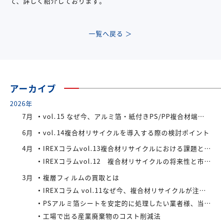
て、詳しく紹介しております。
一覧へ戻る ＞
アーカイブ
2026年
7月
vol.15 なぜ今、アルミ箔・紙付きPS/PP複合材端材が注目されているのか
6月
vol.14複合材リサイクルを導入する際の検討ポイント
4月
IREXコラムvol.13複合材リサイクルにおける課題と今後の展望
IREXコラムvol.12 複合材リサイクルの将来性と市場拡大の可能性
3月
複層フィルムの買取とは
IREXコラム vol.11なぜ今、複合材リサイクルが注目されているのか
PSアルミ箔シートを安定的に処理したい業者様、当社が買い取ります！
工場で出る産業廃棄物のコスト削減法