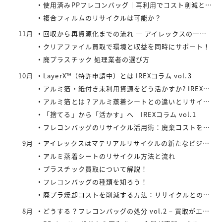
使用済みPPフレコンバッグ｜再利用でコスト削減と環境負荷軽減を実現
複合フィルムのリサイクルは可能か？
11月
回収から再資源化までの流れ ― アイレックスの一貫処理体制 IREXコラム vol.4
クリアファイル買取で環境と収益を同時にサポート！
廃プラスチック 処理業者の選び方
10月
LayerX™（特許申請中）とは IREXコラム vol.3
アルミ箔・紙付き未利用資源をどう活かすか? IREXコラム vol.2
アルミ箔とは？アルミ蒸着シートとの違いとリサイクルの取り組み
「捨てる」から「活かす」へ IREXコラム vol.1
フレコンバッグのリサイクル活用術：廃棄コストを減らす具体策とは
9月
アイレックスはマテリアルリサイクルの新たなビジネスに着手
アルミ蒸着シートのリサイクル方法と流れ
プラスチック買取について解説！
フレコンバッグの種類を知ろう！
廃プラ焼却コストを削減する方法：リサイクルとの比較で見えてくる最適解
8月
どうする？フレコンバッグの処分 vol.2 – 買取がエコにつながる