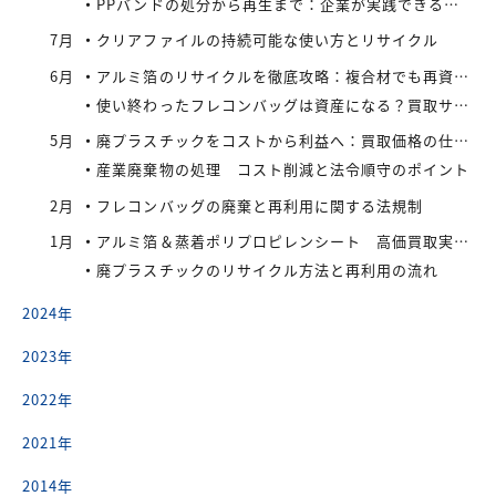
PPバンドの処分から再生まで：企業が実践できるコスト効率の高い手法
7月
クリアファイルの持続可能な使い方とリサイクル
6月
アルミ箔のリサイクルを徹底攻略：複合材でも再資源化できる最新手法とアイレックス株式会社の取り組み
使い終わったフレコンバッグは資産になる？買取サービスを活用したリサイクル戦略
5月
廃プラスチックをコストから利益へ：買取価格の仕組みと高値で売るコツ
産業廃棄物の処理 コスト削減と法令順守のポイント
2月
フレコンバッグの廃棄と再利用に関する法規制
1月
アルミ箔＆蒸着ポリプロピレンシート 高価買取実施中
廃プラスチックのリサイクル方法と再利用の流れ
2024年
2023年
2022年
2021年
2014年