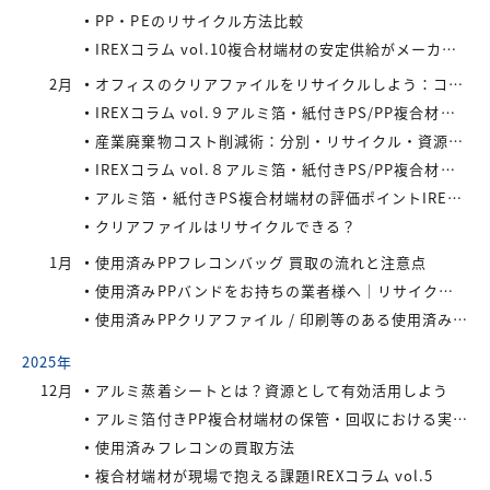
PP・PEのリサイクル方法比較
IREXコラム vol.10複合材端材の安定供給がメーカーにもたらすメリット
2月
オフィスのクリアファイルをリサイクルしよう：コストと環境負荷を同時に減らす方法
IREXコラム vol.９アルミ箔・紙付きPS/PP複合材端材の回収スキームと全国対応体制
産業廃棄物コスト削減術：分別・リサイクル・資源化の徹底活用
IREXコラム vol.８アルミ箔・紙付きPS/PP複合材端材をより高く評価するために現場でできること
アルミ箔・紙付きPS複合材端材の評価ポイントIREXコラム vol.7
クリアファイルはリサイクルできる？
1月
使用済みPPフレコンバッグ 買取の流れと注意点
使用済みPPバンドをお持ちの業者様へ｜リサイクル・買取対応中
使用済みPPクリアファイル / 印刷等のある使用済みPPクリアファイルの再資源化とリサイクル方法
2025年
12月
アルミ蒸着シートとは？資源として有効活用しよう
アルミ箔付きPP複合材端材の保管・回収における実務上のポイントIREXコラム vol.6
使用済みフレコンの買取方法
複合材端材が現場で抱える課題IREXコラム vol.5