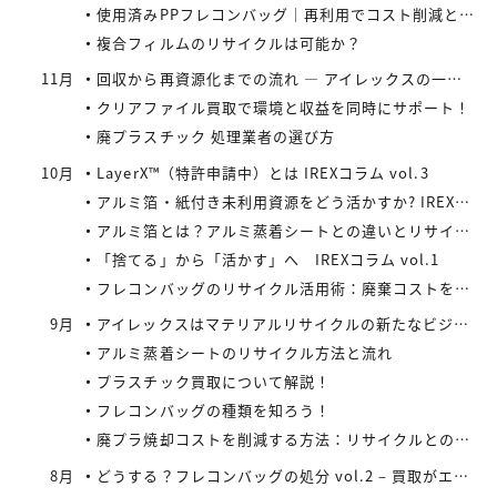
使用済みPPフレコンバッグ｜再利用でコスト削減と環境負荷軽減を実現
複合フィルムのリサイクルは可能か？
11月
回収から再資源化までの流れ ― アイレックスの一貫処理体制 IREXコラム vol.4
クリアファイル買取で環境と収益を同時にサポート！
廃プラスチック 処理業者の選び方
10月
LayerX™（特許申請中）とは IREXコラム vol.3
アルミ箔・紙付き未利用資源をどう活かすか? IREXコラム vol.2
アルミ箔とは？アルミ蒸着シートとの違いとリサイクルの取り組み
「捨てる」から「活かす」へ IREXコラム vol.1
フレコンバッグのリサイクル活用術：廃棄コストを減らす具体策とは
9月
アイレックスはマテリアルリサイクルの新たなビジネスに着手
アルミ蒸着シートのリサイクル方法と流れ
プラスチック買取について解説！
フレコンバッグの種類を知ろう！
廃プラ焼却コストを削減する方法：リサイクルとの比較で見えてくる最適解
8月
どうする？フレコンバッグの処分 vol.2 – 買取がエコにつながる