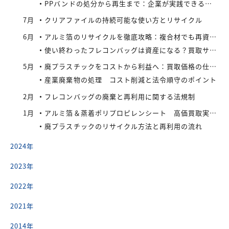
PPバンドの処分から再生まで：企業が実践できるコスト効率の高い手法
7月
クリアファイルの持続可能な使い方とリサイクル
6月
アルミ箔のリサイクルを徹底攻略：複合材でも再資源化できる最新手法とアイレックス株式会社の取り組み
使い終わったフレコンバッグは資産になる？買取サービスを活用したリサイクル戦略
5月
廃プラスチックをコストから利益へ：買取価格の仕組みと高値で売るコツ
産業廃棄物の処理 コスト削減と法令順守のポイント
2月
フレコンバッグの廃棄と再利用に関する法規制
1月
アルミ箔＆蒸着ポリプロピレンシート 高価買取実施中
廃プラスチックのリサイクル方法と再利用の流れ
2024年
2023年
2022年
2021年
2014年