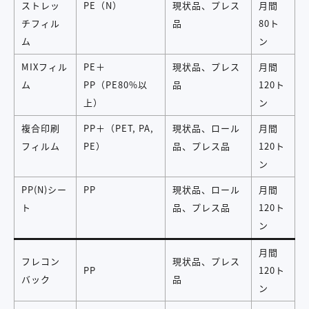
ストレッ
PE（N）
現状品、プレス
月間
チフィル
品
80ト
ム
ン
MIXフィル
PE＋
現状品、プレス
月間
ム
PP（PE80%以
品
120ト
上）
ン
複合印刷
PP＋（PET, PA,
現状品、ロール
月間
フィルム
PE）
品、プレス品
120ト
ン
PP(N)シー
PP
現状品、ロール
月間
ト
品、プレス品
120ト
ン
月間
フレコン
現状品、プレス
PP
120ト
バック
品
ン