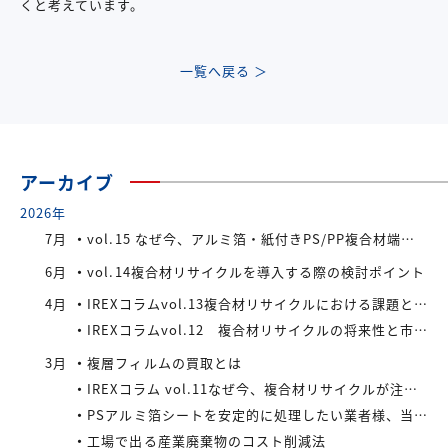
くと考えています。
一覧へ戻る ＞
アーカイブ
2026年
7月
vol.15 なぜ今、アルミ箔・紙付きPS/PP複合材端材が注目されているのか
6月
vol.14複合材リサイクルを導入する際の検討ポイント
4月
IREXコラムvol.13複合材リサイクルにおける課題と今後の展望
IREXコラムvol.12 複合材リサイクルの将来性と市場拡大の可能性
3月
複層フィルムの買取とは
IREXコラム vol.11なぜ今、複合材リサイクルが注目されているのか
PSアルミ箔シートを安定的に処理したい業者様、当社が買い取ります！
工場で出る産業廃棄物のコスト削減法