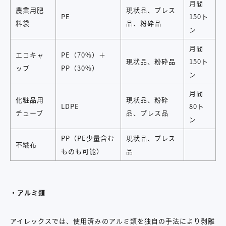
月間
農業用肥
現状品、プレス
PE
150ト
料袋
品、粉砕品
ン
月間
エコキャ
PE（70%）＋
現状品、粉砕品
150ト
ップ
PP（30%）
ン
月間
化粧品用
現状品、粉砕
LDPE
80ト
チューブ
品、プレス品
ン
PP（PE少量含む
現状品、プレス
不織布
ものも可能）
品
・アルミ類
アイレックスでは、使用済みのアルミ類を独自の手法により剥離