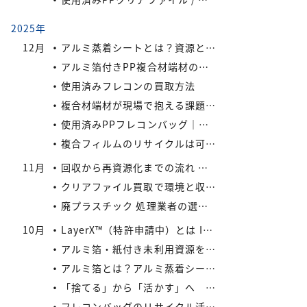
2025年
12月
アルミ蒸着シートとは？資源として有効活用しよう
アルミ箔付きPP複合材端材の保管・回収における実務上のポイントIREXコラム vol.6
使用済みフレコンの買取方法
複合材端材が現場で抱える課題IREXコラム vol.5
使用済みPPフレコンバッグ｜再利用でコスト削減と環境負荷軽減を実現
複合フィルムのリサイクルは可能か？
11月
回収から再資源化までの流れ ― アイレックスの一貫処理体制 IREXコラム vol.4
クリアファイル買取で環境と収益を同時にサポート！
廃プラスチック 処理業者の選び方
10月
LayerX™（特許申請中）とは IREXコラム vol.3
アルミ箔・紙付き未利用資源をどう活かすか? IREXコラム vol.2
アルミ箔とは？アルミ蒸着シートとの違いとリサイクルの取り組み
「捨てる」から「活かす」へ IREXコラム vol.1
フレコンバッグのリサイクル活用術：廃棄コストを減らす具体策とは