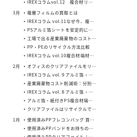
IREXコラムvol.12 複合材リサイクルの将来性と市場拡大の可能性
3月
複層フィルムの買取とは
IREXコラム vol.11なぜ今、複合材リサイクルが注目されているのか
PSアルミ箔シートを安定的に処理したい業者様、当社が買い取ります！
工場で出る産業廃棄物のコスト削減法
PP・PEのリサイクル方法比較
IREXコラム vol.10複合材端材の安定供給がメーカーにもたらすメリット
2月
オフィスのクリアファイルをリサイクルしよう：コストと環境負荷を同時に減らす方法
IREXコラム vol.９アルミ箔・紙付きPS/PP複合材端材の回収スキームと全国対応体制
産業廃棄物コスト削減術：分別・リサイクル・資源化の徹底活用
IREXコラム vol.８アルミ箔・紙付きPS/PP複合材端材をより高く評価するために現場でできること
アルミ箔・紙付きPS複合材端材の評価ポイントIREXコラム vol.7
クリアファイルはリサイクルできる？
1月
使用済みPPフレコンバッグ 買取の流れと注意点
使用済みPPバンドをお持ちの業者様へ｜リサイクル・買取対応中
使用済みPPクリアファイル / 印刷等のある使用済みPPクリアファイルの再資源化とリサイクル方法