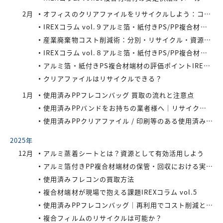
2月
オフィスのクリアファイルをリサイクルしよう：コストと環境負荷を同時に減らす方法
IREXコラム vol.９アルミ箔・紙付きPS/PP複合材端材の回収スキームと全国対応体制
産業廃棄物コスト削減術：分別・リサイクル・資源化の徹底活用
IREXコラム vol.８アルミ箔・紙付きPS/PP複合材端材をより高く評価するために現場でできること
アルミ箔・紙付きPS複合材端材の評価ポイントIREXコラム vol.7
クリアファイルはリサイクルできる？
1月
使用済みPPフレコンバッグ 買取の流れと注意点
使用済みPPバンドをお持ちの業者様へ｜リサイクル・買取対応中
使用済みPPクリアファイル / 印刷等のある使用済みPPクリアファイルの再資源化とリサイクル方法
2025年
12月
アルミ蒸着シートとは？資源として有効活用しよう
アルミ箔付きPP複合材端材の保管・回収における実務上のポイントIREXコラム vol.6
使用済みフレコンの買取方法
複合材端材が現場で抱える課題IREXコラム vol.5
使用済みPPフレコンバッグ｜再利用でコスト削減と環境負荷軽減を実現
複合フィルムのリサイクルは可能か？