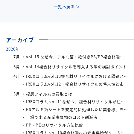
一覧へ戻る ＞
アーカイブ
2026年
7月
vol.15 なぜ今、アルミ箔・紙付きPS/PP複合材端材が注目されているのか
6月
vol.14複合材リサイクルを導入する際の検討ポイント
4月
IREXコラムvol.13複合材リサイクルにおける課題と今後の展望
IREXコラムvol.12 複合材リサイクルの将来性と市場拡大の可能性
3月
複層フィルムの買取とは
IREXコラム vol.11なぜ今、複合材リサイクルが注目されているのか
PSアルミ箔シートを安定的に処理したい業者様、当社が買い取ります！
工場で出る産業廃棄物のコスト削減法
PP・PEのリサイクル方法比較
IREXコラム vol.10複合材端材の安定供給がメーカーにもたらすメリット