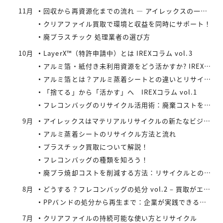
11月
回収から再資源化までの流れ ― アイレックスの一貫処理体制 IREXコラム vol.4
クリアファイル買取で環境と収益を同時にサポート！
廃プラスチック 処理業者の選び方
10月
LayerX™（特許申請中）とは IREXコラム vol.3
アルミ箔・紙付き未利用資源をどう活かすか? IREXコラム vol.2
アルミ箔とは？アルミ蒸着シートとの違いとリサイクルの取り組み
「捨てる」から「活かす」へ IREXコラム vol.1
フレコンバッグのリサイクル活用術：廃棄コストを減らす具体策とは
9月
アイレックスはマテリアルリサイクルの新たなビジネスに着手
アルミ蒸着シートのリサイクル方法と流れ
プラスチック買取について解説！
フレコンバッグの種類を知ろう！
廃プラ焼却コストを削減する方法：リサイクルとの比較で見えてくる最適解
8月
どうする？フレコンバッグの処分 vol.2 – 買取がエコにつながる
PPバンドの処分から再生まで：企業が実践できるコスト効率の高い手法
7月
クリアファイルの持続可能な使い方とリサイクル