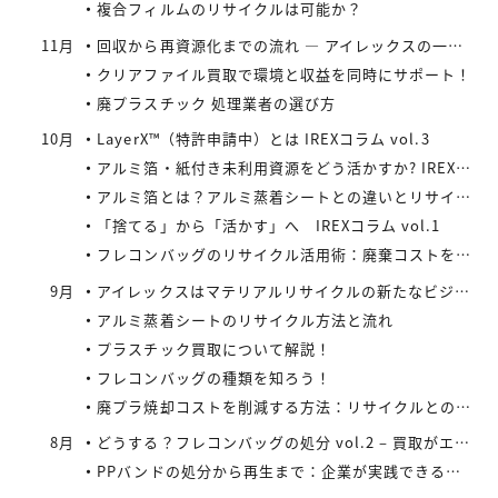
複合フィルムのリサイクルは可能か？
11月
回収から再資源化までの流れ ― アイレックスの一貫処理体制 IREXコラム vol.4
クリアファイル買取で環境と収益を同時にサポート！
廃プラスチック 処理業者の選び方
10月
LayerX™（特許申請中）とは IREXコラム vol.3
アルミ箔・紙付き未利用資源をどう活かすか? IREXコラム vol.2
アルミ箔とは？アルミ蒸着シートとの違いとリサイクルの取り組み
「捨てる」から「活かす」へ IREXコラム vol.1
フレコンバッグのリサイクル活用術：廃棄コストを減らす具体策とは
9月
アイレックスはマテリアルリサイクルの新たなビジネスに着手
アルミ蒸着シートのリサイクル方法と流れ
プラスチック買取について解説！
フレコンバッグの種類を知ろう！
廃プラ焼却コストを削減する方法：リサイクルとの比較で見えてくる最適解
8月
どうする？フレコンバッグの処分 vol.2 – 買取がエコにつながる
PPバンドの処分から再生まで：企業が実践できるコスト効率の高い手法