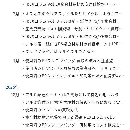
IREXコラム vol.10複合材端材の安定供給がメーカーにもたらすメリット
2月
オフィスのクリアファイルをリサイクルしよう：コストと環境負荷を同時に減らす方法
IREXコラム vol.９アルミ箔・紙付きPS/PP複合材端材の回収スキームと全国対応体制
産業廃棄物コスト削減術：分別・リサイクル・資源化の徹底活用
IREXコラム vol.８アルミ箔・紙付きPS/PP複合材端材をより高く評価するために現場でできること
アルミ箔・紙付きPS複合材端材の評価ポイントIREXコラム vol.7
クリアファイルはリサイクルできる？
1月
使用済みPPフレコンバッグ 買取の流れと注意点
使用済みPPバンドをお持ちの業者様へ｜リサイクル・買取対応中
使用済みPPクリアファイル / 印刷等のある使用済みPPクリアファイルの再資源化とリサイクル方法
2025年
12月
アルミ蒸着シートとは？資源として有効活用しよう
アルミ箔付きPP複合材端材の保管・回収における実務上のポイントIREXコラム vol.6
使用済みフレコンの買取方法
複合材端材が現場で抱える課題IREXコラム vol.5
使用済みPPフレコンバッグ｜再利用でコスト削減と環境負荷軽減を実現