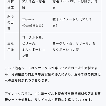
素材
アルミ箔＋樹脂
樹脂（PS・PP）＋薄膜アルミ
構成
層
層
厚み
20μm〜
数十ナノメートル（アルミ
の目
40μm(食品蓋)
層）
安
ヨーグルト蓋、
主な
ゼリー蓋、
ヨーグルト蓋、ゼリー蓋、ミ
用途
ミルクポーショ
ルクポーション蓋
ン蓋
アルミ蒸着シートはリサイクルが難しいとされてきた素材です
が、
分別精度の向上や専用設備の導入により、近年では再資源化
への道も開かれつつあります。
アイレックスでは、主に
ヨーグルト蓋の打ち抜き端材のアルミ蒸
着シートを対象に、リサイクル・買取に対応しております
。