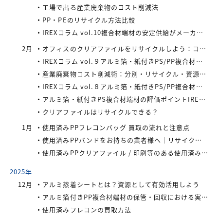
工場で出る産業廃棄物のコスト削減法
PP・PEのリサイクル方法比較
IREXコラム vol.10複合材端材の安定供給がメーカーにもたらすメリット
2月
オフィスのクリアファイルをリサイクルしよう：コストと環境負荷を同時に減らす方法
IREXコラム vol.９アルミ箔・紙付きPS/PP複合材端材の回収スキームと全国対応体制
産業廃棄物コスト削減術：分別・リサイクル・資源化の徹底活用
IREXコラム vol.８アルミ箔・紙付きPS/PP複合材端材をより高く評価するために現場でできること
アルミ箔・紙付きPS複合材端材の評価ポイントIREXコラム vol.7
クリアファイルはリサイクルできる？
1月
使用済みPPフレコンバッグ 買取の流れと注意点
使用済みPPバンドをお持ちの業者様へ｜リサイクル・買取対応中
使用済みPPクリアファイル / 印刷等のある使用済みPPクリアファイルの再資源化とリサイクル方法
2025年
12月
アルミ蒸着シートとは？資源として有効活用しよう
アルミ箔付きPP複合材端材の保管・回収における実務上のポイントIREXコラム vol.6
使用済みフレコンの買取方法