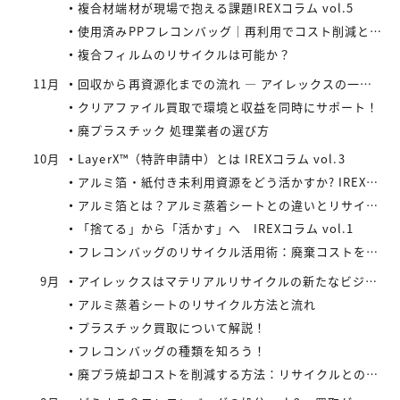
複合材端材が現場で抱える課題IREXコラム vol.5
使用済みPPフレコンバッグ｜再利用でコスト削減と環境負荷軽減を実現
複合フィルムのリサイクルは可能か？
11月
回収から再資源化までの流れ ― アイレックスの一貫処理体制 IREXコラム vol.4
クリアファイル買取で環境と収益を同時にサポート！
廃プラスチック 処理業者の選び方
10月
LayerX™（特許申請中）とは IREXコラム vol.3
アルミ箔・紙付き未利用資源をどう活かすか? IREXコラム vol.2
アルミ箔とは？アルミ蒸着シートとの違いとリサイクルの取り組み
「捨てる」から「活かす」へ IREXコラム vol.1
フレコンバッグのリサイクル活用術：廃棄コストを減らす具体策とは
9月
アイレックスはマテリアルリサイクルの新たなビジネスに着手
アルミ蒸着シートのリサイクル方法と流れ
プラスチック買取について解説！
フレコンバッグの種類を知ろう！
廃プラ焼却コストを削減する方法：リサイクルとの比較で見えてくる最適解