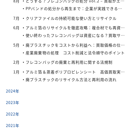
8月
どうする？フレコンバッグの処分 vol.2 – 買取がエコにつながる
PPバンドの処分から再生まで：企業が実践できるコスト効率の高い手法
7月
クリアファイルの持続可能な使い方とリサイクル
6月
アルミ箔のリサイクルを徹底攻略：複合材でも再資源化できる最新手法とアイレックス株式会社の取り組み
使い終わったフレコンバッグは資産になる？買取サービスを活用したリサイクル戦略
5月
廃プラスチックをコストから利益へ：買取価格の仕組みと高値で売るコツ
産業廃棄物の処理 コスト削減と法令順守のポイント
2月
フレコンバッグの廃棄と再利用に関する法規制
1月
アルミ箔＆蒸着ポリプロピレンシート 高価買取実施中
廃プラスチックのリサイクル方法と再利用の流れ
2024年
2023年
2022年
2021年