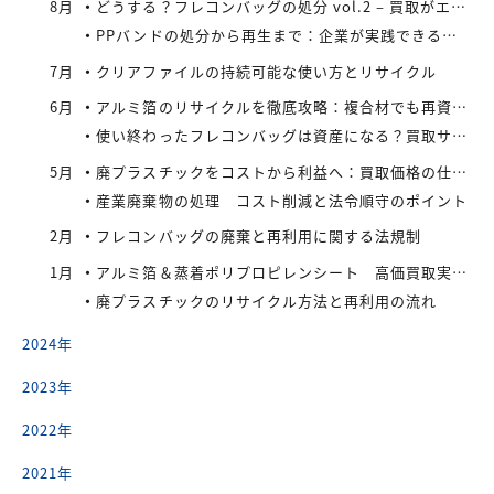
8月
どうする？フレコンバッグの処分 vol.2 – 買取がエコにつながる
PPバンドの処分から再生まで：企業が実践できるコスト効率の高い手法
7月
クリアファイルの持続可能な使い方とリサイクル
6月
アルミ箔のリサイクルを徹底攻略：複合材でも再資源化できる最新手法とアイレックス株式会社の取り組み
使い終わったフレコンバッグは資産になる？買取サービスを活用したリサイクル戦略
5月
廃プラスチックをコストから利益へ：買取価格の仕組みと高値で売るコツ
産業廃棄物の処理 コスト削減と法令順守のポイント
2月
フレコンバッグの廃棄と再利用に関する法規制
1月
アルミ箔＆蒸着ポリプロピレンシート 高価買取実施中
廃プラスチックのリサイクル方法と再利用の流れ
2024年
2023年
2022年
2021年