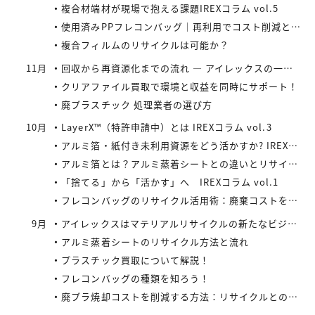
複合材端材が現場で抱える課題IREXコラム vol.5
使用済みPPフレコンバッグ｜再利用でコスト削減と環境負荷軽減を実現
複合フィルムのリサイクルは可能か？
11月
回収から再資源化までの流れ ― アイレックスの一貫処理体制 IREXコラム vol.4
クリアファイル買取で環境と収益を同時にサポート！
廃プラスチック 処理業者の選び方
10月
LayerX™（特許申請中）とは IREXコラム vol.3
アルミ箔・紙付き未利用資源をどう活かすか? IREXコラム vol.2
アルミ箔とは？アルミ蒸着シートとの違いとリサイクルの取り組み
「捨てる」から「活かす」へ IREXコラム vol.1
フレコンバッグのリサイクル活用術：廃棄コストを減らす具体策とは
9月
アイレックスはマテリアルリサイクルの新たなビジネスに着手
アルミ蒸着シートのリサイクル方法と流れ
プラスチック買取について解説！
フレコンバッグの種類を知ろう！
廃プラ焼却コストを削減する方法：リサイクルとの比較で見えてくる最適解