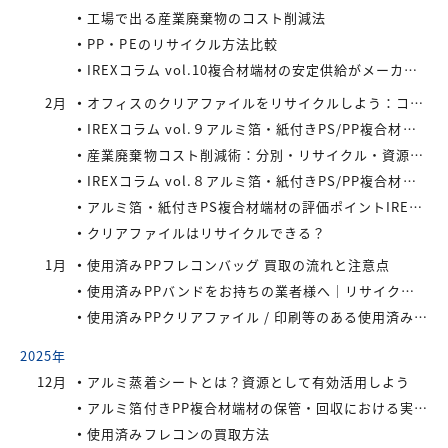
工場で出る産業廃棄物のコスト削減法
PP・PEのリサイクル方法比較
IREXコラム vol.10複合材端材の安定供給がメーカーにもたらすメリット
2月
オフィスのクリアファイルをリサイクルしよう：コストと環境負荷を同時に減らす方法
IREXコラム vol.９アルミ箔・紙付きPS/PP複合材端材の回収スキームと全国対応体制
産業廃棄物コスト削減術：分別・リサイクル・資源化の徹底活用
IREXコラム vol.８アルミ箔・紙付きPS/PP複合材端材をより高く評価するために現場でできること
アルミ箔・紙付きPS複合材端材の評価ポイントIREXコラム vol.7
クリアファイルはリサイクルできる？
1月
使用済みPPフレコンバッグ 買取の流れと注意点
使用済みPPバンドをお持ちの業者様へ｜リサイクル・買取対応中
使用済みPPクリアファイル / 印刷等のある使用済みPPクリアファイルの再資源化とリサイクル方法
2025年
12月
アルミ蒸着シートとは？資源として有効活用しよう
アルミ箔付きPP複合材端材の保管・回収における実務上のポイントIREXコラム vol.6
使用済みフレコンの買取方法