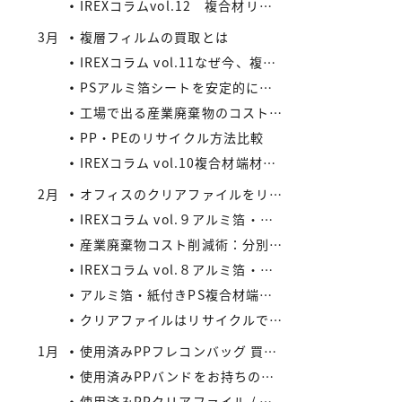
IREXコラムvol.12 複合材リサイクルの将来性と市場拡大の可能性
3月
複層フィルムの買取とは
IREXコラム vol.11なぜ今、複合材リサイクルが注目されているのか
PSアルミ箔シートを安定的に処理したい業者様、当社が買い取ります！
工場で出る産業廃棄物のコスト削減法
PP・PEのリサイクル方法比較
IREXコラム vol.10複合材端材の安定供給がメーカーにもたらすメリット
2月
オフィスのクリアファイルをリサイクルしよう：コストと環境負荷を同時に減らす方法
IREXコラム vol.９アルミ箔・紙付きPS/PP複合材端材の回収スキームと全国対応体制
産業廃棄物コスト削減術：分別・リサイクル・資源化の徹底活用
IREXコラム vol.８アルミ箔・紙付きPS/PP複合材端材をより高く評価するために現場でできること
アルミ箔・紙付きPS複合材端材の評価ポイントIREXコラム vol.7
クリアファイルはリサイクルできる？
1月
使用済みPPフレコンバッグ 買取の流れと注意点
使用済みPPバンドをお持ちの業者様へ｜リサイクル・買取対応中
使用済みPPクリアファイル / 印刷等のある使用済みPPクリアファイルの再資源化とリサイクル方法