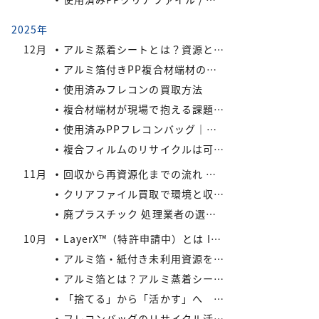
2025年
12月
アルミ蒸着シートとは？資源として有効活用しよう
アルミ箔付きPP複合材端材の保管・回収における実務上のポイントIREXコラム vol.6
使用済みフレコンの買取方法
複合材端材が現場で抱える課題IREXコラム vol.5
使用済みPPフレコンバッグ｜再利用でコスト削減と環境負荷軽減を実現
複合フィルムのリサイクルは可能か？
11月
回収から再資源化までの流れ ― アイレックスの一貫処理体制 IREXコラム vol.4
クリアファイル買取で環境と収益を同時にサポート！
廃プラスチック 処理業者の選び方
10月
LayerX™（特許申請中）とは IREXコラム vol.3
アルミ箔・紙付き未利用資源をどう活かすか? IREXコラム vol.2
アルミ箔とは？アルミ蒸着シートとの違いとリサイクルの取り組み
「捨てる」から「活かす」へ IREXコラム vol.1
フレコンバッグのリサイクル活用術：廃棄コストを減らす具体策とは