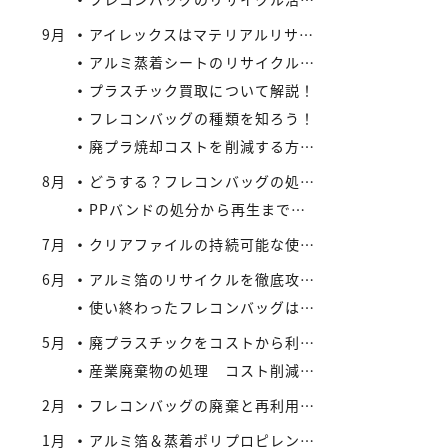
9月
アイレックスはマテリアルリサイクルの新たなビジネスに着手
アルミ蒸着シートのリサイクル方法と流れ
プラスチック買取について解説！
フレコンバッグの種類を知ろう！
廃プラ焼却コストを削減する方法：リサイクルとの比較で見えてくる最適解
8月
どうする？フレコンバッグの処分 vol.2 – 買取がエコにつながる
PPバンドの処分から再生まで：企業が実践できるコスト効率の高い手法
7月
クリアファイルの持続可能な使い方とリサイクル
6月
アルミ箔のリサイクルを徹底攻略：複合材でも再資源化できる最新手法とアイレックス株式会社の取り組み
使い終わったフレコンバッグは資産になる？買取サービスを活用したリサイクル戦略
5月
廃プラスチックをコストから利益へ：買取価格の仕組みと高値で売るコツ
産業廃棄物の処理 コスト削減と法令順守のポイント
2月
フレコンバッグの廃棄と再利用に関する法規制
1月
アルミ箔＆蒸着ポリプロピレンシート 高価買取実施中