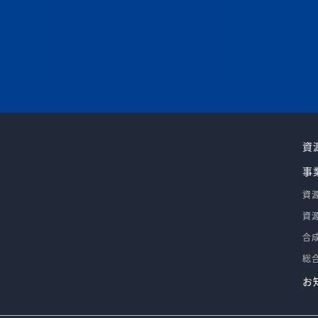
資
事
資
資
合
総
お