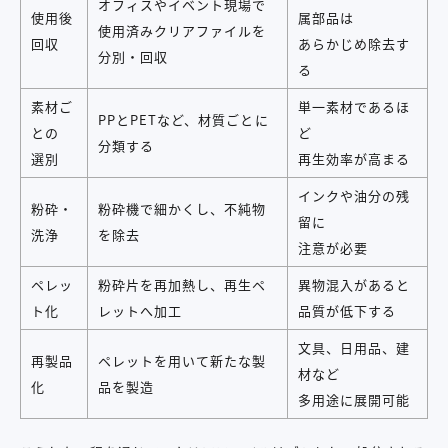
オフィスやイベント現場で
使用後
属部品は
使用済みクリアファイルを
回収
あらかじめ除去す
分別・回収
る
素材ご
単一素材であるほ
PPとPETなど、材質ごとに
との
ど
分類する
選別
再生効率が高まる
インクや油分の残
粉砕・
粉砕機で細かくし、不純物
留に
洗浄
を除去
注意が必要
ペレッ
粉砕片を再加熱し、再生ペ
異物混入があると
ト化
レットへ加工
品質が低下する
文具、日用品、建
再製品
ペレットを用いて新たな製
材など
化
品を製造
多用途に展開可能