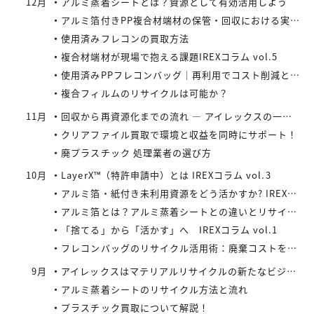
12月
アルミ蒸着シートとは？資源として有効活用しよう
アルミ箔付きPP複合材端材の保管・回収における実務上のポイントIREXコラム vol.6
使用済みフレコンの買取方法
複合材端材が現場で抱える課題IREXコラム vol.5
使用済みPPフレコンバッグ｜再利用でコスト削減と環境負荷軽減を実現
複合フィルムのリサイクルは可能か？
11月
回収から再資源化までの流れ ― アイレックスの一貫処理体制 IREXコラム vol.4
クリアファイル買取で環境と収益を同時にサポート！
廃プラスチック 処理業者の選び方
10月
LayerX™（特許申請中）とは IREXコラム vol.3
アルミ箔・紙付き未利用資源をどう活かすか? IREXコラム vol.2
アルミ箔とは？アルミ蒸着シートとの違いとリサイクルの取り組み
「捨てる」から「活かす」へ IREXコラム vol.1
フレコンバッグのリサイクル活用術：廃棄コストを減らす具体策とは
9月
アイレックスはマテリアルリサイクルの新たなビジネスに着手
アルミ蒸着シートのリサイクル方法と流れ
プラスチック買取について解説！