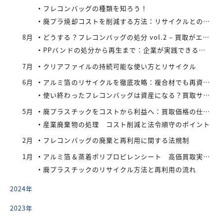
フレコンバッグの種類を知ろう！
廃プラ焼却コストを削減する方法：リサイクルとの比較で見えてくる最適解
8月
どうする？フレコンバッグの処分 vol.2 – 買取がエコにつながる
PPバンドの処分から再生まで：企業が実践できるコスト効率の高い手法
7月
クリアファイルの持続可能な使い方とリサイクル
6月
アルミ箔のリサイクルを徹底攻略：複合材でも再資源化できる最新手法とアイレックス株式会社の取り組み
使い終わったフレコンバッグは資産になる？買取サービスを活用したリサイクル戦略
5月
廃プラスチックをコストから利益へ：買取価格の仕組みと高値で売るコツ
産業廃棄物の処理 コスト削減と法令順守のポイント
2月
フレコンバッグの廃棄と再利用に関する法規制
1月
アルミ箔＆蒸着ポリプロピレンシート 高価買取実施中
廃プラスチックのリサイクル方法と再利用の流れ
2024年
2023年