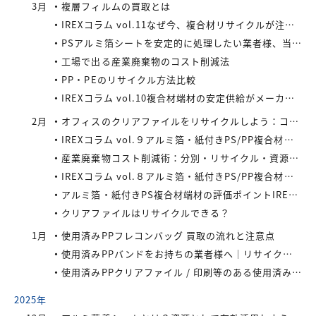
3月
複層フィルムの買取とは
IREXコラム vol.11なぜ今、複合材リサイクルが注目されているのか
PSアルミ箔シートを安定的に処理したい業者様、当社が買い取ります！
工場で出る産業廃棄物のコスト削減法
PP・PEのリサイクル方法比較
IREXコラム vol.10複合材端材の安定供給がメーカーにもたらすメリット
2月
オフィスのクリアファイルをリサイクルしよう：コストと環境負荷を同時に減らす方法
IREXコラム vol.９アルミ箔・紙付きPS/PP複合材端材の回収スキームと全国対応体制
産業廃棄物コスト削減術：分別・リサイクル・資源化の徹底活用
IREXコラム vol.８アルミ箔・紙付きPS/PP複合材端材をより高く評価するために現場でできること
アルミ箔・紙付きPS複合材端材の評価ポイントIREXコラム vol.7
クリアファイルはリサイクルできる？
1月
使用済みPPフレコンバッグ 買取の流れと注意点
使用済みPPバンドをお持ちの業者様へ｜リサイクル・買取対応中
使用済みPPクリアファイル / 印刷等のある使用済みPPクリアファイルの再資源化とリサイクル方法
2025年