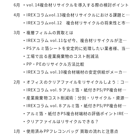
6月
vol.14複合材リサイクルを導入する際の検討ポイント
4月
IREXコラムvol.13複合材リサイクルにおける課題と今後の展望
IREXコラムvol.12 複合材リサイクルの将来性と市場拡大の可能性
3月
複層フィルムの買取とは
IREXコラム vol.11なぜ今、複合材リサイクルが注目されているのか
PSアルミ箔シートを安定的に処理したい業者様、当社が買い取ります！
工場で出る産業廃棄物のコスト削減法
PP・PEのリサイクル方法比較
IREXコラム vol.10複合材端材の安定供給がメーカーにもたらすメリット
2月
オフィスのクリアファイルをリサイクルしよう：コストと環境負荷を同時に減らす方法
IREXコラム vol.９アルミ箔・紙付きPS/PP複合材端材の回収スキームと全国対応体制
産業廃棄物コスト削減術：分別・リサイクル・資源化の徹底活用
IREXコラム vol.８アルミ箔・紙付きPS/PP複合材端材をより高く評価するために現場でできること
アルミ箔・紙付きPS複合材端材の評価ポイントIREXコラム vol.7
クリアファイルはリサイクルできる？
1月
使用済みPPフレコンバッグ 買取の流れと注意点