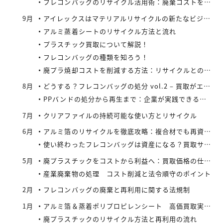
フレコンバッグのリサイクル活用術：廃棄コストを減らす具体策とは
9月
アイレックスはマテリアルリサイクルの新たなビジネスに着手
アルミ蒸着シートのリサイクル方法と流れ
プラスチック買取について解説！
フレコンバッグの種類を知ろう！
廃プラ焼却コストを削減する方法：リサイクルとの比較で見えてくる最適解
8月
どうする？フレコンバッグの処分 vol.2 – 買取がエコにつながる
PPバンドの処分から再生まで：企業が実践できるコスト効率の高い手法
7月
クリアファイルの持続可能な使い方とリサイクル
6月
アルミ箔のリサイクルを徹底攻略：複合材でも再資源化できる最新手法とアイレックス株式会社の取り組み
使い終わったフレコンバッグは資産になる？買取サービスを活用したリサイクル戦略
5月
廃プラスチックをコストから利益へ：買取価格の仕組みと高値で売るコツ
産業廃棄物の処理 コスト削減と法令順守のポイント
2月
フレコンバッグの廃棄と再利用に関する法規制
1月
アルミ箔＆蒸着ポリプロピレンシート 高価買取実施中
廃プラスチックのリサイクル方法と再利用の流れ