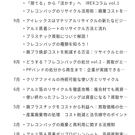
「捨てる」から「活かす」へ IREXコラム vol.1
フレコンバッグのリサイクル活用術：廃棄コストを減らす具体策とは
9月
アイレックスはマテリアルリサイクルの新たなビジネスに着手
アルミ蒸着シートのリサイクル方法と流れ
プラスチック買取について解説！
フレコンバッグの種類を知ろう！
廃プラ焼却コストを削減する方法：リサイクルとの比較で見えてくる最適解
8月
どうする？フレコンバッグの処分 vol.2 – 買取がエコにつながる
PPバンドの処分から再生まで：企業が実践できるコスト効率の高い手法
7月
クリアファイルの持続可能な使い方とリサイクル
6月
アルミ箔のリサイクルを徹底攻略：複合材でも再資源化できる最新手法とアイレックス株式会社の取り組み
使い終わったフレコンバッグは資産になる？買取サービスを活用したリサイクル戦略
5月
廃プラスチックをコストから利益へ：買取価格の仕組みと高値で売るコツ
産業廃棄物の処理 コスト削減と法令順守のポイント
2月
フレコンバッグの廃棄と再利用に関する法規制
1月
アルミ箔＆蒸着ポリプロピレンシート 高価買取実施中