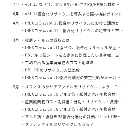
7月
vol.15 なぜ今、アルミ箔・紙付きPS/PP複合材端材が注目されているのか
6月
vol.14複合材リサイクルを導入する際の検討ポイント
4月
IREXコラムvol.13複合材リサイクルにおける課題と今後の展望
IREXコラムvol.12 複合材リサイクルの将来性と市場拡大の可能性
3月
複層フィルムの買取とは
IREXコラム vol.11なぜ今、複合材リサイクルが注目されているのか
PSアルミ箔シートを安定的に処理したい業者様、当社が買い取ります！
工場で出る産業廃棄物のコスト削減法
PP・PEのリサイクル方法比較
IREXコラム vol.10複合材端材の安定供給がメーカーにもたらすメリット
2月
オフィスのクリアファイルをリサイクルしよう：コストと環境負荷を同時に減らす方法
IREXコラム vol.９アルミ箔・紙付きPS/PP複合材端材の回収スキームと全国対応体制
産業廃棄物コスト削減術：分別・リサイクル・資源化の徹底活用
IREXコラム vol.８アルミ箔・紙付きPS/PP複合材端材をより高く評価するために現場でできること
アルミ箔・紙付きPS複合材端材の評価ポイントIREXコラム vol.7
クリアファイルはリサイクルできる？