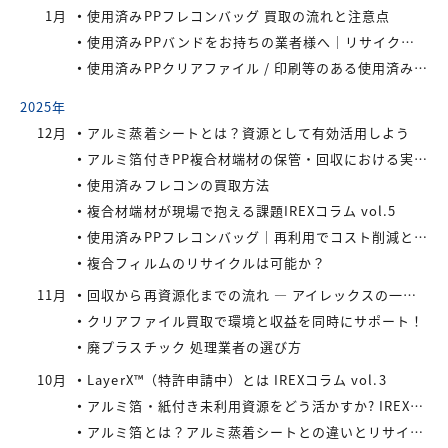
1月
使用済みPPフレコンバッグ 買取の流れと注意点
使用済みPPバンドをお持ちの業者様へ｜リサイクル・買取対応中
使用済みPPクリアファイル / 印刷等のある使用済みPPクリアファイルの再資源化とリサイクル方法
2025年
12月
アルミ蒸着シートとは？資源として有効活用しよう
アルミ箔付きPP複合材端材の保管・回収における実務上のポイントIREXコラム vol.6
使用済みフレコンの買取方法
複合材端材が現場で抱える課題IREXコラム vol.5
使用済みPPフレコンバッグ｜再利用でコスト削減と環境負荷軽減を実現
複合フィルムのリサイクルは可能か？
11月
回収から再資源化までの流れ ― アイレックスの一貫処理体制 IREXコラム vol.4
クリアファイル買取で環境と収益を同時にサポート！
廃プラスチック 処理業者の選び方
10月
LayerX™（特許申請中）とは IREXコラム vol.3
アルミ箔・紙付き未利用資源をどう活かすか? IREXコラム vol.2
アルミ箔とは？アルミ蒸着シートとの違いとリサイクルの取り組み