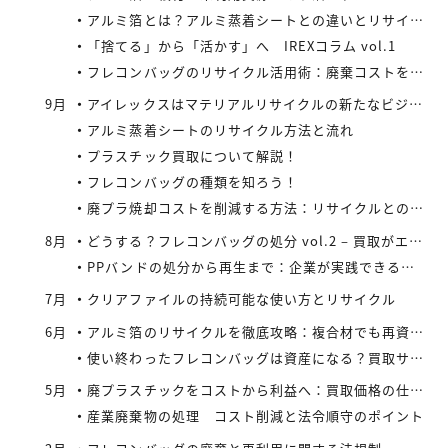
アルミ箔とは？アルミ蒸着シートとの違いとリサイクルの取り組み
「捨てる」から「活かす」へ IREXコラム vol.1
フレコンバッグのリサイクル活用術：廃棄コストを減らす具体策とは
9月
アイレックスはマテリアルリサイクルの新たなビジネスに着手
アルミ蒸着シートのリサイクル方法と流れ
プラスチック買取について解説！
フレコンバッグの種類を知ろう！
廃プラ焼却コストを削減する方法：リサイクルとの比較で見えてくる最適解
8月
どうする？フレコンバッグの処分 vol.2 – 買取がエコにつながる
PPバンドの処分から再生まで：企業が実践できるコスト効率の高い手法
7月
クリアファイルの持続可能な使い方とリサイクル
6月
アルミ箔のリサイクルを徹底攻略：複合材でも再資源化できる最新手法とアイレックス株式会社の取り組み
使い終わったフレコンバッグは資産になる？買取サービスを活用したリサイクル戦略
5月
廃プラスチックをコストから利益へ：買取価格の仕組みと高値で売るコツ
産業廃棄物の処理 コスト削減と法令順守のポイント