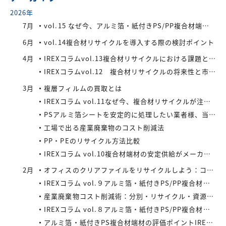
2026年
7月
vol.15 なぜ今、アルミ箔・紙付きPS/PP複合材端材が注目されているのか
6月
vol.14複合材リサイクルを導入する際の検討ポイント
4月
IREXコラムvol.13複合材リサイクルにおける課題と今後の展望
IREXコラムvol.12 複合材リサイクルの将来性と市場拡大の可能性
3月
複層フィルムの買取とは
IREXコラム vol.11なぜ今、複合材リサイクルが注目されているのか
PSアルミ箔シートを安定的に処理したい業者様、当社が買い取ります！
工場で出る産業廃棄物のコスト削減法
PP・PEのリサイクル方法比較
IREXコラム vol.10複合材端材の安定供給がメーカーにもたらすメリット
2月
オフィスのクリアファイルをリサイクルしよう：コストと環境負荷を同時に減らす方法
IREXコラム vol.９アルミ箔・紙付きPS/PP複合材端材の回収スキームと全国対応体制
産業廃棄物コスト削減術：分別・リサイクル・資源化の徹底活用
IREXコラム vol.８アルミ箔・紙付きPS/PP複合材端材をより高く評価するために現場でできること
アルミ箔・紙付きPS複合材端材の評価ポイントIREXコラム vol.7