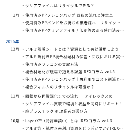
クリアファイルはリサイクルできる？
1月
使用済みPPフレコンバッグ 買取の流れと注意点
使用済みPPバンドをお持ちの業者様へ｜リサイクル・買取対応中
使用済みPPクリアファイル / 印刷等のある使用済みPPクリアファイルの再資源化とリサイクル方法
2025年
12月
アルミ蒸着シートとは？資源として有効活用しよう
アルミ箔付きPP複合材端材の保管・回収における実務上のポイントIREXコラム vol.6
使用済みフレコンの買取方法
複合材端材が現場で抱える課題IREXコラム vol.5
使用済みPPフレコンバッグ｜再利用でコスト削減と環境負荷軽減を実現
複合フィルムのリサイクルは可能か？
11月
回収から再資源化までの流れ ― アイレックスの一貫処理体制 IREXコラム vol.4
クリアファイル買取で環境と収益を同時にサポート！
廃プラスチック 処理業者の選び方
10月
LayerX™（特許申請中）とは IREXコラム vol.3
アルミ箔・紙付き未利用資源をどう活かすか? IREXコラム vol.2