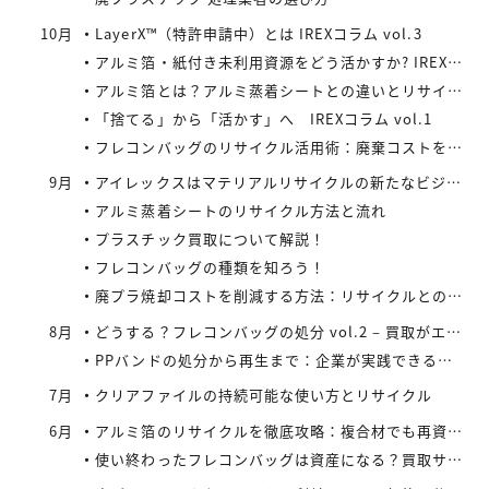
10月
LayerX™（特許申請中）とは IREXコラム vol.3
アルミ箔・紙付き未利用資源をどう活かすか? IREXコラム vol.2
アルミ箔とは？アルミ蒸着シートとの違いとリサイクルの取り組み
「捨てる」から「活かす」へ IREXコラム vol.1
フレコンバッグのリサイクル活用術：廃棄コストを減らす具体策とは
9月
アイレックスはマテリアルリサイクルの新たなビジネスに着手
アルミ蒸着シートのリサイクル方法と流れ
プラスチック買取について解説！
フレコンバッグの種類を知ろう！
廃プラ焼却コストを削減する方法：リサイクルとの比較で見えてくる最適解
8月
どうする？フレコンバッグの処分 vol.2 – 買取がエコにつながる
PPバンドの処分から再生まで：企業が実践できるコスト効率の高い手法
7月
クリアファイルの持続可能な使い方とリサイクル
6月
アルミ箔のリサイクルを徹底攻略：複合材でも再資源化できる最新手法とアイレックス株式会社の取り組み
使い終わったフレコンバッグは資産になる？買取サービスを活用したリサイクル戦略