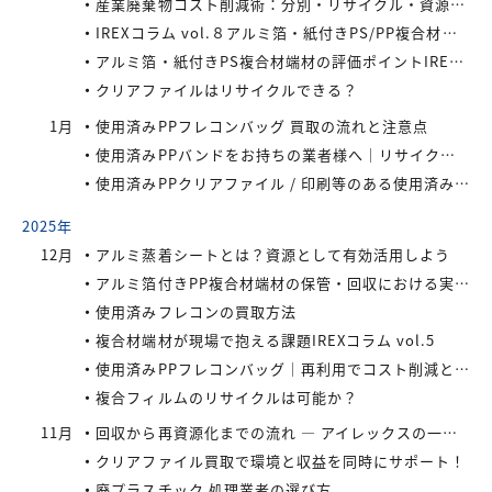
産業廃棄物コスト削減術：分別・リサイクル・資源化の徹底活用
IREXコラム vol.８アルミ箔・紙付きPS/PP複合材端材をより高く評価するために現場でできること
アルミ箔・紙付きPS複合材端材の評価ポイントIREXコラム vol.7
クリアファイルはリサイクルできる？
1月
使用済みPPフレコンバッグ 買取の流れと注意点
使用済みPPバンドをお持ちの業者様へ｜リサイクル・買取対応中
使用済みPPクリアファイル / 印刷等のある使用済みPPクリアファイルの再資源化とリサイクル方法
2025年
12月
アルミ蒸着シートとは？資源として有効活用しよう
アルミ箔付きPP複合材端材の保管・回収における実務上のポイントIREXコラム vol.6
使用済みフレコンの買取方法
複合材端材が現場で抱える課題IREXコラム vol.5
使用済みPPフレコンバッグ｜再利用でコスト削減と環境負荷軽減を実現
複合フィルムのリサイクルは可能か？
11月
回収から再資源化までの流れ ― アイレックスの一貫処理体制 IREXコラム vol.4
クリアファイル買取で環境と収益を同時にサポート！
廃プラスチック 処理業者の選び方