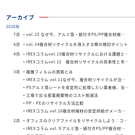
アーカイブ
2026年
7月
vol.15 なぜ今、アルミ箔・紙付きPS/PP複合材端材が注目されているのか
6月
vol.14複合材リサイクルを導入する際の検討ポイント
4月
IREXコラムvol.13複合材リサイクルにおける課題と今後の展望
IREXコラムvol.12 複合材リサイクルの将来性と市場拡大の可能性
3月
複層フィルムの買取とは
IREXコラム vol.11なぜ今、複合材リサイクルが注目されているのか
PSアルミ箔シートを安定的に処理したい業者様、当社が買い取ります！
工場で出る産業廃棄物のコスト削減法
PP・PEのリサイクル方法比較
IREXコラム vol.10複合材端材の安定供給がメーカーにもたらすメリット
2月
オフィスのクリアファイルをリサイクルしよう：コストと環境負荷を同時に減らす方法
IREXコラム vol.９アルミ箔・紙付きPS/PP複合材端材の回収スキームと全国対応体制