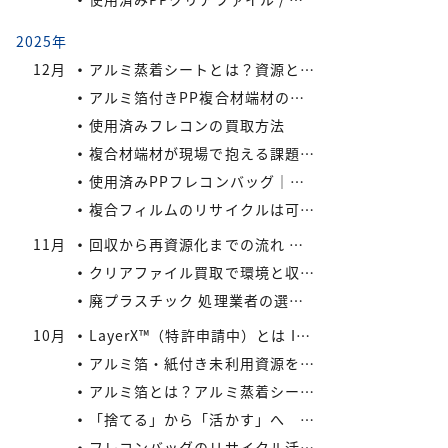
2025年
12月
アルミ蒸着シートとは？資源として有効活用しよう
アルミ箔付きPP複合材端材の保管・回収における実務上のポイントIREXコラム vol.6
使用済みフレコンの買取方法
複合材端材が現場で抱える課題IREXコラム vol.5
使用済みPPフレコンバッグ｜再利用でコスト削減と環境負荷軽減を実現
複合フィルムのリサイクルは可能か？
11月
回収から再資源化までの流れ ― アイレックスの一貫処理体制 IREXコラム vol.4
クリアファイル買取で環境と収益を同時にサポート！
廃プラスチック 処理業者の選び方
10月
LayerX™（特許申請中）とは IREXコラム vol.3
アルミ箔・紙付き未利用資源をどう活かすか? IREXコラム vol.2
アルミ箔とは？アルミ蒸着シートとの違いとリサイクルの取り組み
「捨てる」から「活かす」へ IREXコラム vol.1
フレコンバッグのリサイクル活用術：廃棄コストを減らす具体策とは