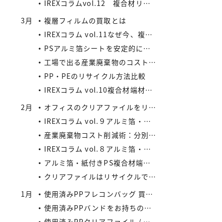
IREXコラムvol.12 複合材リサイクルの将来性と市場拡大の可能性
3月
複層フィルムの買取とは
IREXコラム vol.11なぜ今、複合材リサイクルが注目されているのか
PSアルミ箔シートを安定的に処理したい業者様、当社が買い取ります！
工場で出る産業廃棄物のコスト削減法
PP・PEのリサイクル方法比較
IREXコラム vol.10複合材端材の安定供給がメーカーにもたらすメリット
2月
オフィスのクリアファイルをリサイクルしよう：コストと環境負荷を同時に減らす方法
IREXコラム vol.９アルミ箔・紙付きPS/PP複合材端材の回収スキームと全国対応体制
産業廃棄物コスト削減術：分別・リサイクル・資源化の徹底活用
IREXコラム vol.８アルミ箔・紙付きPS/PP複合材端材をより高く評価するために現場でできること
アルミ箔・紙付きPS複合材端材の評価ポイントIREXコラム vol.7
クリアファイルはリサイクルできる？
1月
使用済みPPフレコンバッグ 買取の流れと注意点
使用済みPPバンドをお持ちの業者様へ｜リサイクル・買取対応中
使用済みPPクリアファイル / 印刷等のある使用済みPPクリアファイルの再資源化とリサイクル方法