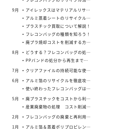
9月
アイレックスはマテリアルリサイクルの新たなビジネスに着手
アルミ蒸着シートのリサイクル方法と流れ
プラスチック買取について解説！
フレコンバッグの種類を知ろう！
廃プラ焼却コストを削減する方法：リサイクルとの比較で見えてくる最適解
8月
どうする？フレコンバッグの処分 vol.2 – 買取がエコにつながる
PPバンドの処分から再生まで：企業が実践できるコスト効率の高い手法
7月
クリアファイルの持続可能な使い方とリサイクル
6月
アルミ箔のリサイクルを徹底攻略：複合材でも再資源化できる最新手法とアイレックス株式会社の取り組み
使い終わったフレコンバッグは資産になる？買取サービスを活用したリサイクル戦略
5月
廃プラスチックをコストから利益へ：買取価格の仕組みと高値で売るコツ
産業廃棄物の処理 コスト削減と法令順守のポイント
2月
フレコンバッグの廃棄と再利用に関する法規制
1月
アルミ箔＆蒸着ポリプロピレンシート 高価買取実施中