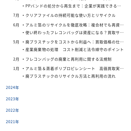
PPバンドの処分から再生まで：企業が実践できるコスト効率の高い手法
7月
クリアファイルの持続可能な使い方とリサイクル
6月
アルミ箔のリサイクルを徹底攻略：複合材でも再資源化できる最新手法とアイレックス株式会社の取り組み
使い終わったフレコンバッグは資産になる？買取サービスを活用したリサイクル戦略
5月
廃プラスチックをコストから利益へ：買取価格の仕組みと高値で売るコツ
産業廃棄物の処理 コスト削減と法令順守のポイント
2月
フレコンバッグの廃棄と再利用に関する法規制
1月
アルミ箔＆蒸着ポリプロピレンシート 高価買取実施中
廃プラスチックのリサイクル方法と再利用の流れ
2024年
2023年
2022年
2021年