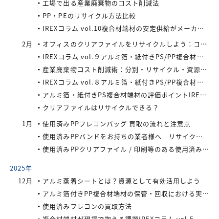
工場で出る産業廃棄物のコスト削減法
PP・PEのリサイクル方法比較
IREXコラム vol.10複合材端材の安定供給がメーカーにもたらすメリット
2月
オフィスのクリアファイルをリサイクルしよう：コストと環境負荷を同時に減らす方法
IREXコラム vol.９アルミ箔・紙付きPS/PP複合材端材の回収スキームと全国対応体制
産業廃棄物コスト削減術：分別・リサイクル・資源化の徹底活用
IREXコラム vol.８アルミ箔・紙付きPS/PP複合材端材をより高く評価するために現場でできること
アルミ箔・紙付きPS複合材端材の評価ポイントIREXコラム vol.7
クリアファイルはリサイクルできる？
1月
使用済みPPフレコンバッグ 買取の流れと注意点
使用済みPPバンドをお持ちの業者様へ｜リサイクル・買取対応中
使用済みPPクリアファイル / 印刷等のある使用済みPPクリアファイルの再資源化とリサイクル方法
2025年
12月
アルミ蒸着シートとは？資源として有効活用しよう
アルミ箔付きPP複合材端材の保管・回収における実務上のポイントIREXコラム vol.6
使用済みフレコンの買取方法
複合材端材が現場で抱える課題IREXコラム vol.5