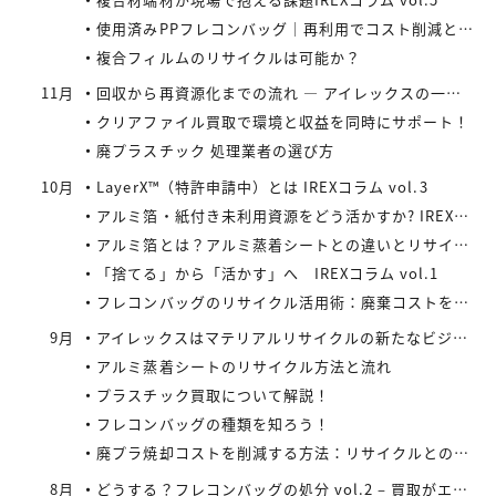
使用済みPPフレコンバッグ｜再利用でコスト削減と環境負荷軽減を実現
複合フィルムのリサイクルは可能か？
11月
回収から再資源化までの流れ ― アイレックスの一貫処理体制 IREXコラム vol.4
クリアファイル買取で環境と収益を同時にサポート！
廃プラスチック 処理業者の選び方
10月
LayerX™（特許申請中）とは IREXコラム vol.3
アルミ箔・紙付き未利用資源をどう活かすか? IREXコラム vol.2
アルミ箔とは？アルミ蒸着シートとの違いとリサイクルの取り組み
「捨てる」から「活かす」へ IREXコラム vol.1
フレコンバッグのリサイクル活用術：廃棄コストを減らす具体策とは
9月
アイレックスはマテリアルリサイクルの新たなビジネスに着手
アルミ蒸着シートのリサイクル方法と流れ
プラスチック買取について解説！
フレコンバッグの種類を知ろう！
廃プラ焼却コストを削減する方法：リサイクルとの比較で見えてくる最適解
8月
どうする？フレコンバッグの処分 vol.2 – 買取がエコにつながる