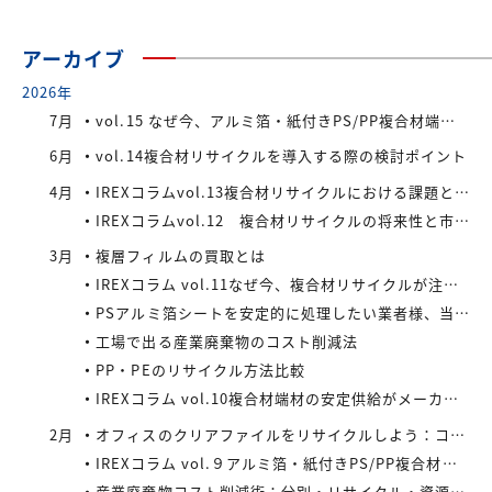
アーカイブ
2026年
7月
vol.15 なぜ今、アルミ箔・紙付きPS/PP複合材端材が注目されているのか
6月
vol.14複合材リサイクルを導入する際の検討ポイント
4月
IREXコラムvol.13複合材リサイクルにおける課題と今後の展望
IREXコラムvol.12 複合材リサイクルの将来性と市場拡大の可能性
3月
複層フィルムの買取とは
IREXコラム vol.11なぜ今、複合材リサイクルが注目されているのか
PSアルミ箔シートを安定的に処理したい業者様、当社が買い取ります！
工場で出る産業廃棄物のコスト削減法
PP・PEのリサイクル方法比較
IREXコラム vol.10複合材端材の安定供給がメーカーにもたらすメリット
2月
オフィスのクリアファイルをリサイクルしよう：コストと環境負荷を同時に減らす方法
IREXコラム vol.９アルミ箔・紙付きPS/PP複合材端材の回収スキームと全国対応体制
産業廃棄物コスト削減術：分別・リサイクル・資源化の徹底活用