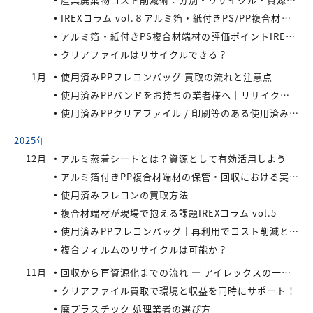
IREXコラム vol.８アルミ箔・紙付きPS/PP複合材端材をより高く評価するために現場でできること
アルミ箔・紙付きPS複合材端材の評価ポイントIREXコラム vol.7
クリアファイルはリサイクルできる？
1月
使用済みPPフレコンバッグ 買取の流れと注意点
使用済みPPバンドをお持ちの業者様へ｜リサイクル・買取対応中
使用済みPPクリアファイル / 印刷等のある使用済みPPクリアファイルの再資源化とリサイクル方法
2025年
12月
アルミ蒸着シートとは？資源として有効活用しよう
アルミ箔付きPP複合材端材の保管・回収における実務上のポイントIREXコラム vol.6
使用済みフレコンの買取方法
複合材端材が現場で抱える課題IREXコラム vol.5
使用済みPPフレコンバッグ｜再利用でコスト削減と環境負荷軽減を実現
複合フィルムのリサイクルは可能か？
11月
回収から再資源化までの流れ ― アイレックスの一貫処理体制 IREXコラム vol.4
クリアファイル買取で環境と収益を同時にサポート！
廃プラスチック 処理業者の選び方