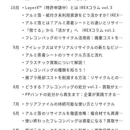
10月
LayerX™（特許申請中）とは IREXコラム vol.3
アルミ箔・紙付き未利用資源をどう活かすか? IREXコラム vol.2
アルミ箔とは？アルミ蒸着シートとの違いとリサイクルの取り組み
「捨てる」から「活かす」へ IREXコラム vol.1
フレコンバッグのリサイクル活用術：廃棄コストを減らす具体策とは
9月
アイレックスはマテリアルリサイクルの新たなビジネスに着手
アルミ蒸着シートのリサイクル方法と流れ
プラスチック買取について解説！
フレコンバッグの種類を知ろう！
廃プラ焼却コストを削減する方法：リサイクルとの比較で見えてくる最適解
8月
どうする？フレコンバッグの処分 vol.2 – 買取がエコにつながる
PPバンドの処分から再生まで：企業が実践できるコスト効率の高い手法
7月
クリアファイルの持続可能な使い方とリサイクル
6月
アルミ箔のリサイクルを徹底攻略：複合材でも再資源化できる最新手法とアイレックス株式会社の取り組み
使い終わったフレコンバッグは資産になる？買取サービスを活用したリサイクル戦略