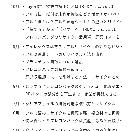
10月
LayerX™（特許申請中）とは IREXコラム vol.3
アルミ箔・紙付き未利用資源をどう活かすか? IREXコラム vol.2
アルミ箔とは？アルミ蒸着シートとの違いとリサイクルの取り組み
「捨てる」から「活かす」へ IREXコラム vol.1
フレコンバッグのリサイクル活用術：廃棄コストを減らす具体策とは
9月
アイレックスはマテリアルリサイクルの新たなビジネスに着手
アルミ蒸着シートのリサイクル方法と流れ
プラスチック買取について解説！
フレコンバッグの種類を知ろう！
廃プラ焼却コストを削減する方法：リサイクルとの比較で見えてくる最適解
8月
どうする？フレコンバッグの処分 vol.2 – 買取がエコにつながる
PPバンドの処分から再生まで：企業が実践できるコスト効率の高い手法
7月
クリアファイルの持続可能な使い方とリサイクル
6月
アルミ箔のリサイクルを徹底攻略：複合材でも再資源化できる最新手法とアイレックス株式会社の取り組み
使い終わったフレコンバッグは資産になる？買取サービスを活用したリサイクル戦略
5月
廃プラスチックをコストから利益へ：買取価格の仕組みと高値で売るコツ