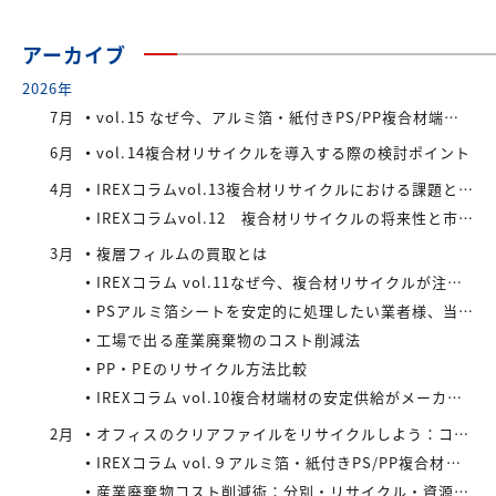
アーカイブ
2026年
7月
vol.15 なぜ今、アルミ箔・紙付きPS/PP複合材端材が注目されているのか
6月
vol.14複合材リサイクルを導入する際の検討ポイント
4月
IREXコラムvol.13複合材リサイクルにおける課題と今後の展望
IREXコラムvol.12 複合材リサイクルの将来性と市場拡大の可能性
3月
複層フィルムの買取とは
IREXコラム vol.11なぜ今、複合材リサイクルが注目されているのか
PSアルミ箔シートを安定的に処理したい業者様、当社が買い取ります！
工場で出る産業廃棄物のコスト削減法
PP・PEのリサイクル方法比較
IREXコラム vol.10複合材端材の安定供給がメーカーにもたらすメリット
2月
オフィスのクリアファイルをリサイクルしよう：コストと環境負荷を同時に減らす方法
IREXコラム vol.９アルミ箔・紙付きPS/PP複合材端材の回収スキームと全国対応体制
産業廃棄物コスト削減術：分別・リサイクル・資源化の徹底活用