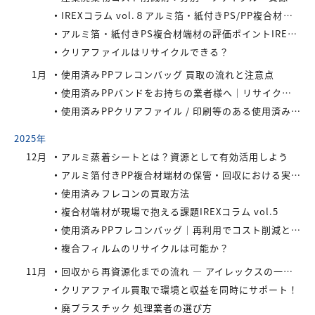
IREXコラム vol.８アルミ箔・紙付きPS/PP複合材端材をより高く評価するために現場でできること
アルミ箔・紙付きPS複合材端材の評価ポイントIREXコラム vol.7
クリアファイルはリサイクルできる？
1月
使用済みPPフレコンバッグ 買取の流れと注意点
使用済みPPバンドをお持ちの業者様へ｜リサイクル・買取対応中
使用済みPPクリアファイル / 印刷等のある使用済みPPクリアファイルの再資源化とリサイクル方法
2025年
12月
アルミ蒸着シートとは？資源として有効活用しよう
アルミ箔付きPP複合材端材の保管・回収における実務上のポイントIREXコラム vol.6
使用済みフレコンの買取方法
複合材端材が現場で抱える課題IREXコラム vol.5
使用済みPPフレコンバッグ｜再利用でコスト削減と環境負荷軽減を実現
複合フィルムのリサイクルは可能か？
11月
回収から再資源化までの流れ ― アイレックスの一貫処理体制 IREXコラム vol.4
クリアファイル買取で環境と収益を同時にサポート！
廃プラスチック 処理業者の選び方