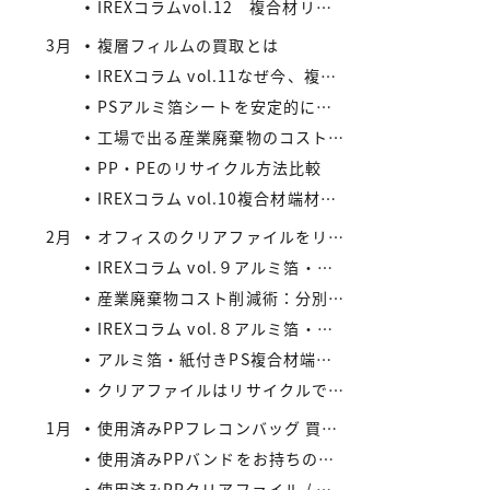
IREXコラムvol.12 複合材リサイクルの将来性と市場拡大の可能性
3月
複層フィルムの買取とは
IREXコラム vol.11なぜ今、複合材リサイクルが注目されているのか
PSアルミ箔シートを安定的に処理したい業者様、当社が買い取ります！
工場で出る産業廃棄物のコスト削減法
PP・PEのリサイクル方法比較
IREXコラム vol.10複合材端材の安定供給がメーカーにもたらすメリット
2月
オフィスのクリアファイルをリサイクルしよう：コストと環境負荷を同時に減らす方法
IREXコラム vol.９アルミ箔・紙付きPS/PP複合材端材の回収スキームと全国対応体制
産業廃棄物コスト削減術：分別・リサイクル・資源化の徹底活用
IREXコラム vol.８アルミ箔・紙付きPS/PP複合材端材をより高く評価するために現場でできること
アルミ箔・紙付きPS複合材端材の評価ポイントIREXコラム vol.7
クリアファイルはリサイクルできる？
1月
使用済みPPフレコンバッグ 買取の流れと注意点
使用済みPPバンドをお持ちの業者様へ｜リサイクル・買取対応中
使用済みPPクリアファイル / 印刷等のある使用済みPPクリアファイルの再資源化とリサイクル方法