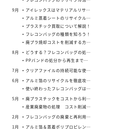
9月
アイレックスはマテリアルリサイクルの新たなビジネスに着手
アルミ蒸着シートのリサイクル方法と流れ
プラスチック買取について解説！
フレコンバッグの種類を知ろう！
廃プラ焼却コストを削減する方法：リサイクルとの比較で見えてくる最適解
8月
どうする？フレコンバッグの処分 vol.2 – 買取がエコにつながる
PPバンドの処分から再生まで：企業が実践できるコスト効率の高い手法
7月
クリアファイルの持続可能な使い方とリサイクル
6月
アルミ箔のリサイクルを徹底攻略：複合材でも再資源化できる最新手法とアイレックス株式会社の取り組み
使い終わったフレコンバッグは資産になる？買取サービスを活用したリサイクル戦略
5月
廃プラスチックをコストから利益へ：買取価格の仕組みと高値で売るコツ
産業廃棄物の処理 コスト削減と法令順守のポイント
2月
フレコンバッグの廃棄と再利用に関する法規制
1月
アルミ箔＆蒸着ポリプロピレンシート 高価買取実施中