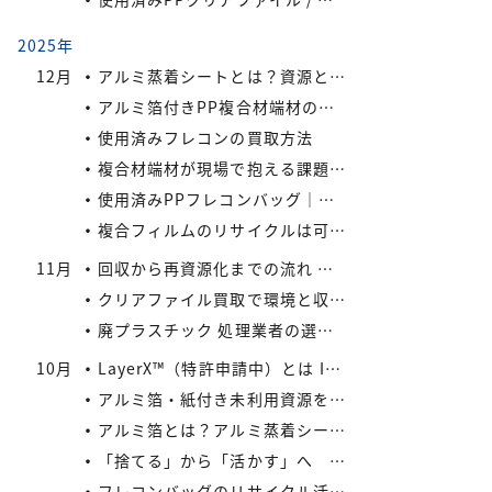
2025年
12月
アルミ蒸着シートとは？資源として有効活用しよう
アルミ箔付きPP複合材端材の保管・回収における実務上のポイントIREXコラム vol.6
使用済みフレコンの買取方法
複合材端材が現場で抱える課題IREXコラム vol.5
使用済みPPフレコンバッグ｜再利用でコスト削減と環境負荷軽減を実現
複合フィルムのリサイクルは可能か？
11月
回収から再資源化までの流れ ― アイレックスの一貫処理体制 IREXコラム vol.4
クリアファイル買取で環境と収益を同時にサポート！
廃プラスチック 処理業者の選び方
10月
LayerX™（特許申請中）とは IREXコラム vol.3
アルミ箔・紙付き未利用資源をどう活かすか? IREXコラム vol.2
アルミ箔とは？アルミ蒸着シートとの違いとリサイクルの取り組み
「捨てる」から「活かす」へ IREXコラム vol.1
フレコンバッグのリサイクル活用術：廃棄コストを減らす具体策とは