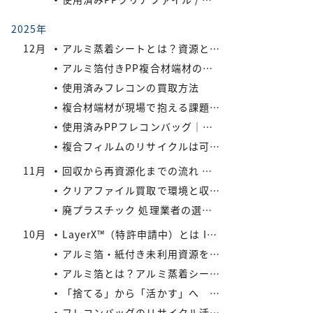
2025年
12月
アルミ蒸着シートとは？資源として有効活用しよう
アルミ箔付きPP複合材端材の保管・回収における実務上のポイントIREXコラム vol.6
使用済みフレコンの買取方法
複合材端材が現場で抱える課題IREXコラム vol.5
使用済みPPフレコンバッグ｜再利用でコスト削減と環境負荷軽減を実現
複合フィルムのリサイクルは可能か？
11月
回収から再資源化までの流れ ― アイレックスの一貫処理体制 IREXコラム vol.4
クリアファイル買取で環境と収益を同時にサポート！
廃プラスチック 処理業者の選び方
10月
LayerX™（特許申請中）とは IREXコラム vol.3
アルミ箔・紙付き未利用資源をどう活かすか? IREXコラム vol.2
アルミ箔とは？アルミ蒸着シートとの違いとリサイクルの取り組み
「捨てる」から「活かす」へ IREXコラム vol.1
フレコンバッグのリサイクル活用術：廃棄コストを減らす具体策とは