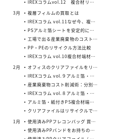
IREXコラムvol.12 複合材リサイクルの将来性と市場拡大の可能性
3月
複層フィルムの買取とは
IREXコラム vol.11なぜ今、複合材リサイクルが注目されているのか
PSアルミ箔シートを安定的に処理したい業者様、当社が買い取ります！
工場で出る産業廃棄物のコスト削減法
PP・PEのリサイクル方法比較
IREXコラム vol.10複合材端材の安定供給がメーカーにもたらすメリット
2月
オフィスのクリアファイルをリサイクルしよう：コストと環境負荷を同時に減らす方法
IREXコラム vol.９アルミ箔・紙付きPS/PP複合材端材の回収スキームと全国対応体制
産業廃棄物コスト削減術：分別・リサイクル・資源化の徹底活用
IREXコラム vol.８アルミ箔・紙付きPS/PP複合材端材をより高く評価するために現場でできること
アルミ箔・紙付きPS複合材端材の評価ポイントIREXコラム vol.7
クリアファイルはリサイクルできる？
1月
使用済みPPフレコンバッグ 買取の流れと注意点
使用済みPPバンドをお持ちの業者様へ｜リサイクル・買取対応中
使用済みPPクリアファイル / 印刷等のある使用済みPPクリアファイルの再資源化とリサイクル方法