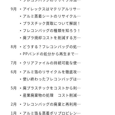
9月
アイレックスはマテリアルリサイクルの新たなビジネスに着手
アルミ蒸着シートのリサイクル方法と流れ
プラスチック買取について解説！
フレコンバッグの種類を知ろう！
廃プラ焼却コストを削減する方法：リサイクルとの比較で見えてくる最適解
8月
どうする？フレコンバッグの処分 vol.2 – 買取がエコにつながる
PPバンドの処分から再生まで：企業が実践できるコスト効率の高い手法
7月
クリアファイルの持続可能な使い方とリサイクル
6月
アルミ箔のリサイクルを徹底攻略：複合材でも再資源化できる最新手法とアイレックス株式会社の取り組み
使い終わったフレコンバッグは資産になる？買取サービスを活用したリサイクル戦略
5月
廃プラスチックをコストから利益へ：買取価格の仕組みと高値で売るコツ
産業廃棄物の処理 コスト削減と法令順守のポイント
2月
フレコンバッグの廃棄と再利用に関する法規制
1月
アルミ箔＆蒸着ポリプロピレンシート 高価買取実施中