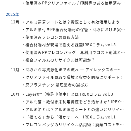
使用済みPPクリアファイル / 印刷等のある使用済みPPクリアファイルの再資源化とリサイクル方法
2025年
12月
アルミ蒸着シートとは？資源として有効活用しよう
アルミ箔付きPP複合材端材の保管・回収における実務上のポイントIREXコラム vol.6
使用済みフレコンの買取方法
複合材端材が現場で抱える課題IREXコラム vol.5
使用済みPPフレコンバッグ｜再利用でコスト削減と環境負荷軽減を実現
複合フィルムのリサイクルは可能か？
11月
回収から再資源化までの流れ ― アイレックスの一貫処理体制 IREXコラム vol.4
クリアファイル買取で環境と収益を同時にサポート！
廃プラスチック 処理業者の選び方
10月
LayerX™（特許申請中）とは IREXコラム vol.3
アルミ箔・紙付き未利用資源をどう活かすか? IREXコラム vol.2
アルミ箔とは？アルミ蒸着シートとの違いとリサイクルの取り組み
「捨てる」から「活かす」へ IREXコラム vol.1
フレコンバッグのリサイクル活用術：廃棄コストを減らす具体策とは