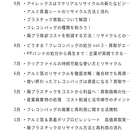
9月
アイレックスはマテリアルリサイクルの新たなビジネスに着手
アルミ蒸着シートのリサイクル方法と流れ
プラスチック買取について解説！
フレコンバッグの種類を知ろう！
廃プラ焼却コストを削減する方法：リサイクルとの比較で見えてくる最適解
8月
どうする？フレコンバッグの処分 vol.2 – 買取がエコにつながる
PPバンドの処分から再生まで：企業が実践できるコスト効率の高い手法
7月
クリアファイルの持続可能な使い方とリサイクル
6月
アルミ箔のリサイクルを徹底攻略：複合材でも再資源化できる最新手法とアイレックス株式会社の取り組み
使い終わったフレコンバッグは資産になる？買取サービスを活用したリサイクル戦略
5月
廃プラスチックをコストから利益へ：買取価格の仕組みと高値で売るコツ
産業廃棄物の処理 コスト削減と法令順守のポイント
2月
フレコンバッグの廃棄と再利用に関する法規制
1月
アルミ箔＆蒸着ポリプロピレンシート 高価買取実施中
廃プラスチックのリサイクル方法と再利用の流れ