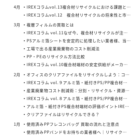
4月
IREXコラムvol.13複合材リサイクルにおける課題と今後の展望
IREXコラムvol.12 複合材リサイクルの将来性と市場拡大の可能性
3月
複層フィルムの買取とは
IREXコラム vol.11なぜ今、複合材リサイクルが注目されているのか
PSアルミ箔シートを安定的に処理したい業者様、当社が買い取ります！
工場で出る産業廃棄物のコスト削減法
PP・PEのリサイクル方法比較
IREXコラム vol.10複合材端材の安定供給がメーカーにもたらすメリット
2月
オフィスのクリアファイルをリサイクルしよう：コストと環境負荷を同時に減らす方法
IREXコラム vol.９アルミ箔・紙付きPS/PP複合材端材の回収スキームと全国対応体制
産業廃棄物コスト削減術：分別・リサイクル・資源化の徹底活用
IREXコラム vol.８アルミ箔・紙付きPS/PP複合材端材をより高く評価するために現場でできること
アルミ箔・紙付きPS複合材端材の評価ポイントIREXコラム vol.7
クリアファイルはリサイクルできる？
1月
使用済みPPフレコンバッグ 買取の流れと注意点
使用済みPPバンドをお持ちの業者様へ｜リサイクル・買取対応中