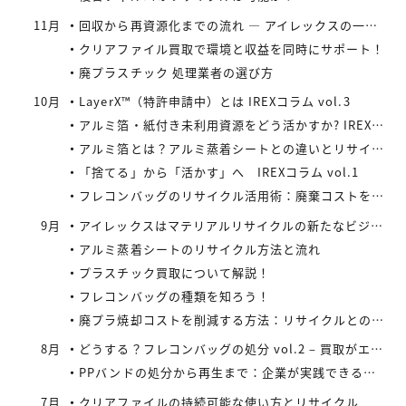
11月
回収から再資源化までの流れ ― アイレックスの一貫処理体制 IREXコラム vol.4
クリアファイル買取で環境と収益を同時にサポート！
廃プラスチック 処理業者の選び方
10月
LayerX™（特許申請中）とは IREXコラム vol.3
アルミ箔・紙付き未利用資源をどう活かすか? IREXコラム vol.2
アルミ箔とは？アルミ蒸着シートとの違いとリサイクルの取り組み
「捨てる」から「活かす」へ IREXコラム vol.1
フレコンバッグのリサイクル活用術：廃棄コストを減らす具体策とは
9月
アイレックスはマテリアルリサイクルの新たなビジネスに着手
アルミ蒸着シートのリサイクル方法と流れ
プラスチック買取について解説！
フレコンバッグの種類を知ろう！
廃プラ焼却コストを削減する方法：リサイクルとの比較で見えてくる最適解
8月
どうする？フレコンバッグの処分 vol.2 – 買取がエコにつながる
PPバンドの処分から再生まで：企業が実践できるコスト効率の高い手法
7月
クリアファイルの持続可能な使い方とリサイクル