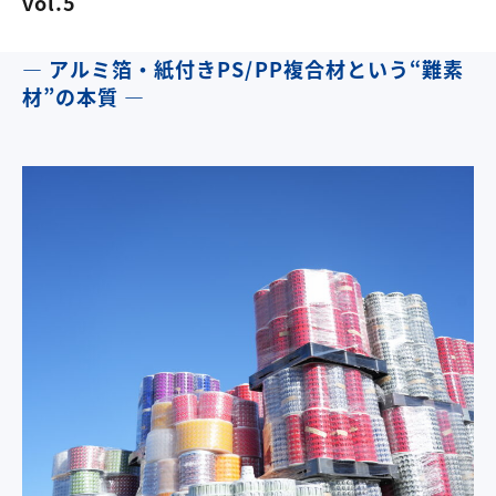
vol.5
― アルミ箔・紙付きPS/PP複合材という“難素
材”の本質 ―