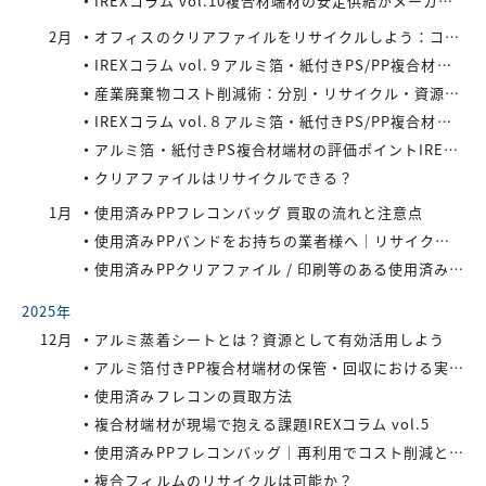
IREXコラム vol.10複合材端材の安定供給がメーカーにもたらすメリット
2月
オフィスのクリアファイルをリサイクルしよう：コストと環境負荷を同時に減らす方法
IREXコラム vol.９アルミ箔・紙付きPS/PP複合材端材の回収スキームと全国対応体制
産業廃棄物コスト削減術：分別・リサイクル・資源化の徹底活用
IREXコラム vol.８アルミ箔・紙付きPS/PP複合材端材をより高く評価するために現場でできること
アルミ箔・紙付きPS複合材端材の評価ポイントIREXコラム vol.7
クリアファイルはリサイクルできる？
1月
使用済みPPフレコンバッグ 買取の流れと注意点
使用済みPPバンドをお持ちの業者様へ｜リサイクル・買取対応中
使用済みPPクリアファイル / 印刷等のある使用済みPPクリアファイルの再資源化とリサイクル方法
2025年
12月
アルミ蒸着シートとは？資源として有効活用しよう
アルミ箔付きPP複合材端材の保管・回収における実務上のポイントIREXコラム vol.6
使用済みフレコンの買取方法
複合材端材が現場で抱える課題IREXコラム vol.5
使用済みPPフレコンバッグ｜再利用でコスト削減と環境負荷軽減を実現
複合フィルムのリサイクルは可能か？