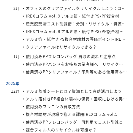
2月
オフィスのクリアファイルをリサイクルしよう：コストと環境負荷を同時に減らす方法
IREXコラム vol.９アルミ箔・紙付きPS/PP複合材端材の回収スキームと全国対応体制
産業廃棄物コスト削減術：分別・リサイクル・資源化の徹底活用
IREXコラム vol.８アルミ箔・紙付きPS/PP複合材端材をより高く評価するために現場でできること
アルミ箔・紙付きPS複合材端材の評価ポイントIREXコラム vol.7
クリアファイルはリサイクルできる？
1月
使用済みPPフレコンバッグ 買取の流れと注意点
使用済みPPバンドをお持ちの業者様へ｜リサイクル・買取対応中
使用済みPPクリアファイル / 印刷等のある使用済みPPクリアファイルの再資源化とリサイクル方法
2025年
12月
アルミ蒸着シートとは？資源として有効活用しよう
アルミ箔付きPP複合材端材の保管・回収における実務上のポイントIREXコラム vol.6
使用済みフレコンの買取方法
複合材端材が現場で抱える課題IREXコラム vol.5
使用済みPPフレコンバッグ｜再利用でコスト削減と環境負荷軽減を実現
複合フィルムのリサイクルは可能か？