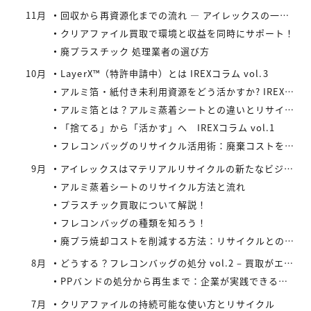
11月
回収から再資源化までの流れ ― アイレックスの一貫処理体制 IREXコラム vol.4
クリアファイル買取で環境と収益を同時にサポート！
廃プラスチック 処理業者の選び方
10月
LayerX™（特許申請中）とは IREXコラム vol.3
アルミ箔・紙付き未利用資源をどう活かすか? IREXコラム vol.2
アルミ箔とは？アルミ蒸着シートとの違いとリサイクルの取り組み
「捨てる」から「活かす」へ IREXコラム vol.1
フレコンバッグのリサイクル活用術：廃棄コストを減らす具体策とは
9月
アイレックスはマテリアルリサイクルの新たなビジネスに着手
アルミ蒸着シートのリサイクル方法と流れ
プラスチック買取について解説！
フレコンバッグの種類を知ろう！
廃プラ焼却コストを削減する方法：リサイクルとの比較で見えてくる最適解
8月
どうする？フレコンバッグの処分 vol.2 – 買取がエコにつながる
PPバンドの処分から再生まで：企業が実践できるコスト効率の高い手法
7月
クリアファイルの持続可能な使い方とリサイクル