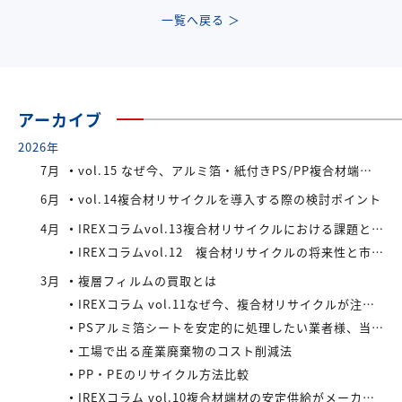
一覧へ戻る ＞
アーカイブ
2026年
7月
vol.15 なぜ今、アルミ箔・紙付きPS/PP複合材端材が注目されているのか
6月
vol.14複合材リサイクルを導入する際の検討ポイント
4月
IREXコラムvol.13複合材リサイクルにおける課題と今後の展望
IREXコラムvol.12 複合材リサイクルの将来性と市場拡大の可能性
3月
複層フィルムの買取とは
IREXコラム vol.11なぜ今、複合材リサイクルが注目されているのか
PSアルミ箔シートを安定的に処理したい業者様、当社が買い取ります！
工場で出る産業廃棄物のコスト削減法
PP・PEのリサイクル方法比較
IREXコラム vol.10複合材端材の安定供給がメーカーにもたらすメリット