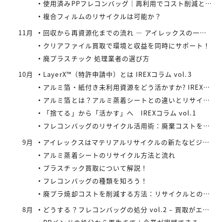
使用済みPPフレコンバッグ｜再利用でコスト削減と環境負荷軽減を実現
複合フィルムのリサイクルは可能か？
11月
回収から再資源化までの流れ ― アイレックスの一貫処理体制 IREXコラム vol.4
クリアファイル買取で環境と収益を同時にサポート！
廃プラスチック 処理業者の選び方
10月
LayerX™（特許申請中）とは IREXコラム vol.3
アルミ箔・紙付き未利用資源をどう活かすか? IREXコラム vol.2
アルミ箔とは？アルミ蒸着シートとの違いとリサイクルの取り組み
「捨てる」から「活かす」へ IREXコラム vol.1
フレコンバッグのリサイクル活用術：廃棄コストを減らす具体策とは
9月
アイレックスはマテリアルリサイクルの新たなビジネスに着手
アルミ蒸着シートのリサイクル方法と流れ
プラスチック買取について解説！
フレコンバッグの種類を知ろう！
廃プラ焼却コストを削減する方法：リサイクルとの比較で見えてくる最適解
8月
どうする？フレコンバッグの処分 vol.2 – 買取がエコにつながる