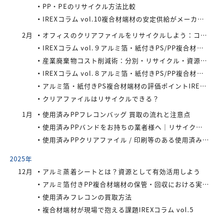
PP・PEのリサイクル方法比較
IREXコラム vol.10複合材端材の安定供給がメーカーにもたらすメリット
2月
オフィスのクリアファイルをリサイクルしよう：コストと環境負荷を同時に減らす方法
IREXコラム vol.９アルミ箔・紙付きPS/PP複合材端材の回収スキームと全国対応体制
産業廃棄物コスト削減術：分別・リサイクル・資源化の徹底活用
IREXコラム vol.８アルミ箔・紙付きPS/PP複合材端材をより高く評価するために現場でできること
アルミ箔・紙付きPS複合材端材の評価ポイントIREXコラム vol.7
クリアファイルはリサイクルできる？
1月
使用済みPPフレコンバッグ 買取の流れと注意点
使用済みPPバンドをお持ちの業者様へ｜リサイクル・買取対応中
使用済みPPクリアファイル / 印刷等のある使用済みPPクリアファイルの再資源化とリサイクル方法
2025年
12月
アルミ蒸着シートとは？資源として有効活用しよう
アルミ箔付きPP複合材端材の保管・回収における実務上のポイントIREXコラム vol.6
使用済みフレコンの買取方法
複合材端材が現場で抱える課題IREXコラム vol.5