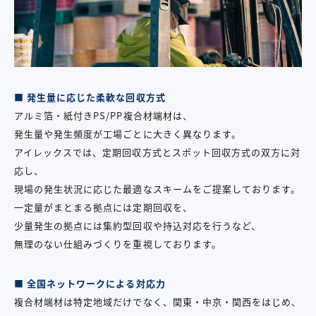
■ 発生量に応じた柔軟な回収方式
アルミ箔・紙付き
PS/PP
複合材端材は、
発生量や発生頻度が工場ごとに大きく異なります。
アイレックスでは、定期回収方式とスポット回収方式の双方に対
応し、
現場の発生状況に応じた最適なスキームをご提案しております。
一定量がまとまる拠点には定期回収を、
少量発生の拠点には集約型回収や持込対応を行うなど、
無理のない仕組みづくりを重視しております。
■ 全国ネットワークによる対応力
複合材端材は特定地域だけでなく、関東・中京・関西をはじめ、