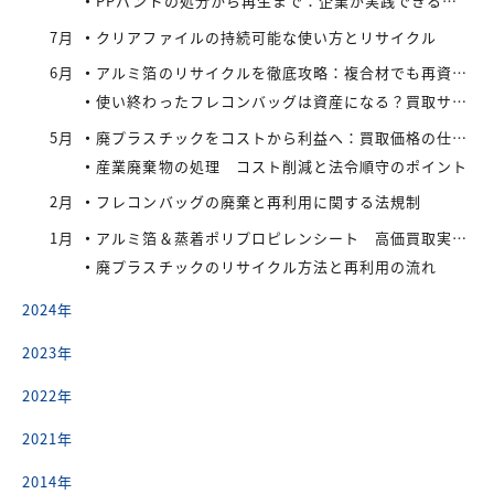
PPバンドの処分から再生まで：企業が実践できるコスト効率の高い手法
7月
クリアファイルの持続可能な使い方とリサイクル
6月
アルミ箔のリサイクルを徹底攻略：複合材でも再資源化できる最新手法とアイレックス株式会社の取り組み
使い終わったフレコンバッグは資産になる？買取サービスを活用したリサイクル戦略
5月
廃プラスチックをコストから利益へ：買取価格の仕組みと高値で売るコツ
産業廃棄物の処理 コスト削減と法令順守のポイント
2月
フレコンバッグの廃棄と再利用に関する法規制
1月
アルミ箔＆蒸着ポリプロピレンシート 高価買取実施中
廃プラスチックのリサイクル方法と再利用の流れ
2024年
2023年
2022年
2021年
2014年