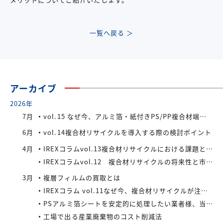
一覧へ戻る ＞
アーカイブ
2026年
7月
vol.15 なぜ今、アルミ箔・紙付きPS/PP複合材端材が注目されているのか
6月
vol.14複合材リサイクルを導入する際の検討ポイント
4月
IREXコラムvol.13複合材リサイクルにおける課題と今後の展望
IREXコラムvol.12 複合材リサイクルの将来性と市場拡大の可能性
3月
複層フィルムの買取とは
IREXコラム vol.11なぜ今、複合材リサイクルが注目されているのか
PSアルミ箔シートを安定的に処理したい業者様、当社が買い取ります！
工場で出る産業廃棄物のコスト削減法