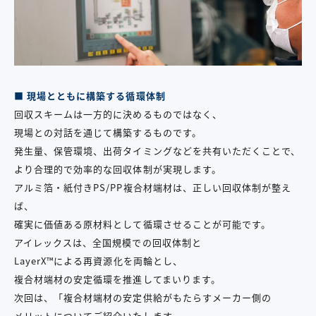
■
現場とともに構築する循環体制
回収スキームは一方的に決めるものではなく、
現場との対話を通じて構築するものです。
発生量、保管環境、出荷タイミングなどを共有いただくことで、
より合理的で効率的な回収体制が実現します。
アルミ箔・紙付き
PS/PP
複合材端材は、正しい回収体制が整え
ば、
確実に価値ある原材料として循環させることが可能です。
アイレックスは、全国規模での回収体制と
LayerX™
による再資源化を両輪とし、
複合材端材の安定循環を推進してまいります。
次回は、「複合材端材の安定供給がもたらすメーカー側の
メリットについてご紹介いたします。